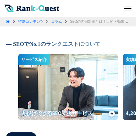
特別コンテンツ
コラム
SEOの内部対策とは？目的・効果や35種類のアプローチ方法を解説
SEOでNo.1のランクエストについて
サービス紹介
実績
丸投げできるSEO支援サービス
4,
→