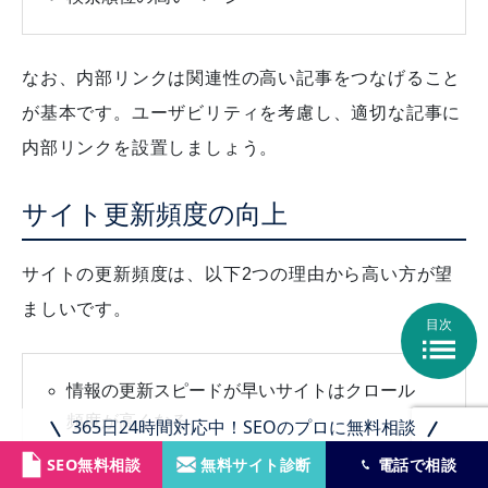
なお、内部リンクは関連性の高い記事をつなげること
が基本です。ユーザビリティを考慮し、適切な記事に
内部リンクを設置しましょう。
サイト更新頻度の向上
サイトの更新頻度は、以下2つの理由から高い方が望
ましいです。
目次

情報の更新スピードが早いサイトはクロール
頻度が高くなる
365日24時間対応中！SEOのプロに無料相談
読者に最新の情報を伝えられる
SEO無料相談
無料サイト診断
電話で相談