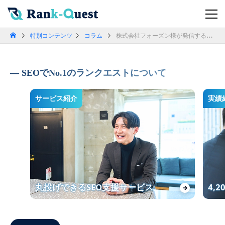
特別コンテンツ
コラム
株式会社フォーズン様が発信する、『おすすめのSEO対策会社まとめ！各社の比較一覧』の記事にてランクエストを紹介頂きました
SEOでNo.1のランクエストについて
サービス紹介
実績
丸投げできるSEO支援サービス
4,
→