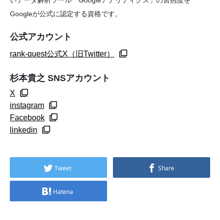
いデータ解析ツール「Googleアナリティクス」の習熟度を
Googleが公式に認定する資格です。
公式アカウント
rank-quest公式X（旧Twitter）
杉本貴之 SNSアカウント
X
instagram
Facebook
linkedin
Tweet
Share
Hatena