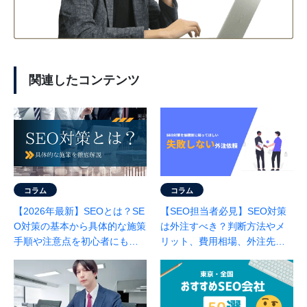
関連したコンテンツ
コラム
コラム
【2026年最新】SEOとは？SE
【SEO担当者必見】SEO対策
O対策の基本から具体的な施策
は外注すべき？判断方法やメ
手順や注意点を初心者にもわ
リット、費用相場、外注先の
かりやすくプロが解説
選び方を徹底解説！