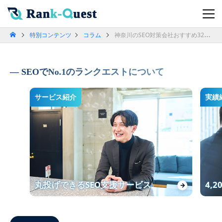
特別コンテンツ
コラム
神奈川のSEO対策会社おすすめ32選！選び方と費用相場も解説
SEOでNo.1のランクエストについて
サービス紹介
実績
丸投げできるSEO支援サービス
4,
→