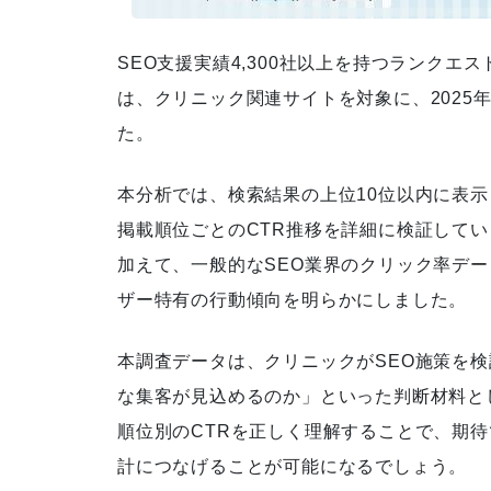
SEO支援実績4,300社以上を持つランクエス
は、クリニック関連サイトを対象に、2025
「実践SEOバイブル ランクエス
た。
ト式」書籍出版
本分析では、検索結果の上位10位以内に表示
掲載順位ごとのCTR推移を詳細に検証してい
徹底的なキーワード分析によ
加えて、一般的なSEO業界のクリック率デ
り、検索順位が5位圏内に急上
ザー特有の行動傾向を明らかにしました。
昇
本調査データは、クリニックがSEO施策を検
な集客が見込めるのか」といった判断材料と
順位別のCTRを正しく理解することで、期待
お客さまと二人三脚で施策を行
計につなげることが可能になるでしょう。
い、セッション数が８倍に上昇