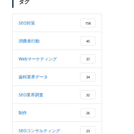
タグ
SEO対策
158
「SEO対策」のキーワードで弊
社がSEO順位1位になりまし
消費者行動
45
た！
Webマーケティング
37
検索ボリューム1万以上のキー
歯科業界データ
34
ワードで、検索順位１位を獲
得！
SEO業界調査
32
制作
26
ユーザーファーストを徹底する
施策により、検索順位が20位以
SEOコンサルティング
23