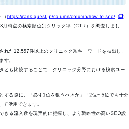
ト（
https://rank-quest.jp/column/column/how-to-seo/
）
年8月時点の検索順位別クリック率（CTR）を調査しまし
作戦変更が奏功！その裏にあっ
た前例なき挑戦
された12,557件以上のクリニック系キーワードを抽出し、
ます。
組織のトップとして「Rank-Qu
ータとも比較することで、クリニック分野における検索ユー
est」を日本一の高みに引き上げ
る
討する際に、「必ず1位を狙うべきか」「2位〜5位でも十分
して活用できます。
できる流入数を現実的に把握し、より戦略性の高いSEO設
細かなヒアリングでサービスペ
ージを1から作り上げた結果、