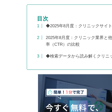
目次
◆2025年8月度：クリニックサイ
蓄積した情報を精査・選別した
ことで、圧倒的にわかりやすい
2025年8月度：クリニック業界
マニュアルへ変化
率（CTR）の比較
◆検索データから読み解くクリニッ
スケログ様に弊社を紹介頂きま
した！
今すぐ
無料
で、
ネットショップのSEO対策12選