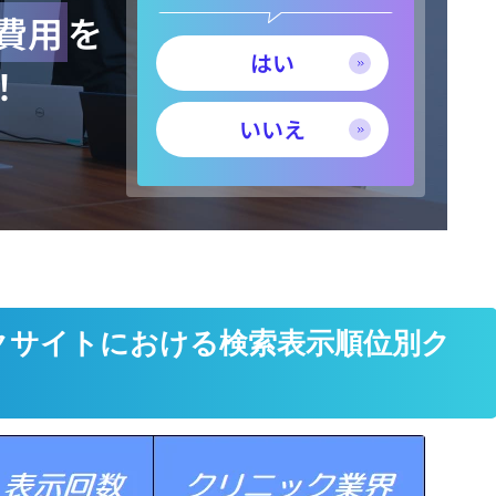
めのコンサルティング/マーケテ
策費用
を
ィング支援会社」として当サー
はい
ビスが紹介されました！
！
いいえ
オウンドメディアでCVを増やす
。
には？CVRの目安と問い合わせ
につなげる改善手順
大田区葬儀 はばたきグループ様
ックサイトにおける検索表示順位別ク
に弊社が紹介されました！