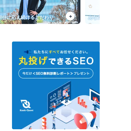
【インタビュー】一般キーワー
→
、期待に応え続けるこだわり
あなたの会社専用の
ドからの流入が飛躍的に増加！
転職サービス「doda」法人サイ
トのSEO導入事例
指名検索が上位表示されない課
題を改善
【最強のプロライター塾】SEO
会社運営のライター育成オンラ
インサロン