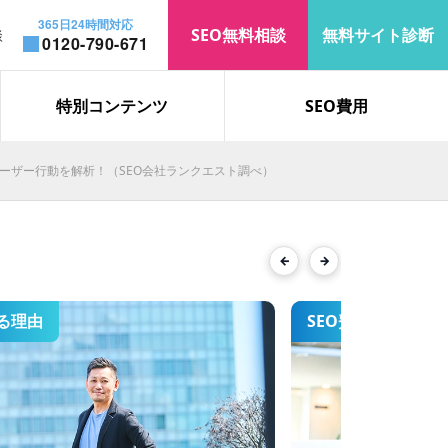
365日24時間対応
SEO無料相談
無料サイト診断
談
0120-790-671
お知らせ
コラム
特別コンテンツ
SEO費用
ユーザー行動を解析！（SEO会社ランクエスト調べ）
「遮熱」で上位表示を獲得｜検
索表示回数・オーガニック流入
が大幅増加
Previous
Next
る理由
SEO費用
「ロブロックス 制作会社」で検
索2位を獲得した、SEO対策の
事例