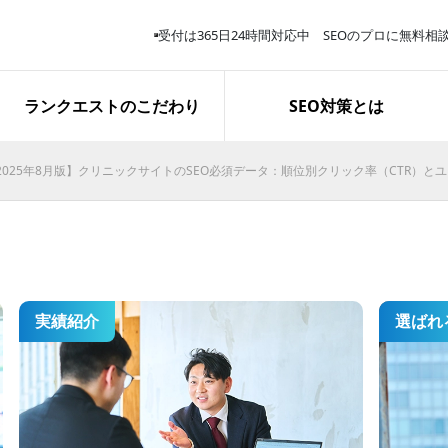
受付は365日24時間対応中 SEOのプロに無料相
サービス解説
スタッフ紹介
取り組み報告
ランクエストのこだわり
SEO対策とは
2025年8月版】クリニックサイトのSEO必須データ：順位別クリック率（CTR）と
再生医療関連キーワードで上位
表示を獲得｜お問い合わせ完了
数は約3.8倍に
実績紹介
選ばれ
施策開始１か月で「業務用エア
コン 東京」１位表示を獲得