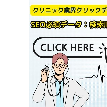
【月8投稿15万円！】KanaMIX
のインスタグラム運用代行
0120-790-671/070-2495-3303
からの着信はランクエストにお
問合せ頂いたSEO対策サービス
についてのお電話です！
【無料で求人掲載ができる？】i
ndeed（インディード）を使っ
た採用強化