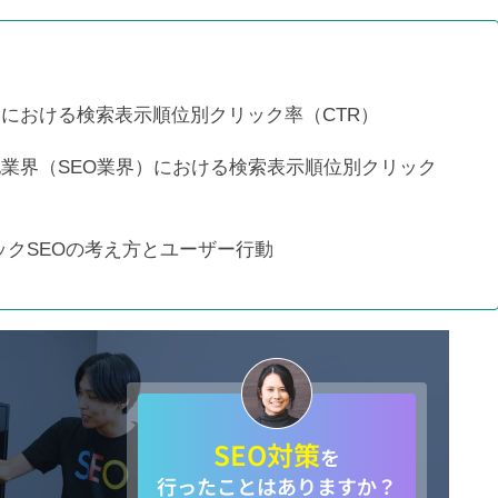
検索順位が圏外から3位に急上
昇
トにおける検索表示順位別クリック率（CTR）
プロの取り組み【秦編】
と他業界（SEO業界）における検索表示順位別クリック
クSEOの考え方とユーザー行動
タビコレ様に弊社を紹介頂きま
した！
SEO対策
を
株式会社ケイオーの様「おすす
行ったことはありますか？