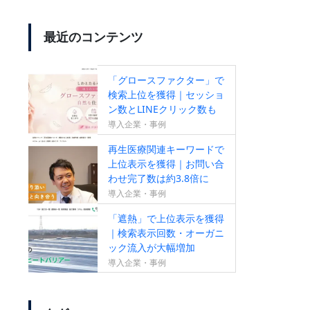
最近のコンテンツ
【SEO成果が出ていない方必
見！】無料SEOセカンドオピニ
「グロースファクター」で
オンサービスのお知らせ
検索上位を獲得｜セッショ
ン数とLINEクリック数も
増加
導入企業・事例
再生医療関連キーワードで
【新サービス】成果報酬型リス
上位表示を獲得｜お問い合
わせ完了数は約3.8倍に
ティング広告のお知らせ
導入企業・事例
「遮熱」で上位表示を獲得
｜検索表示回数・オーガニ
ック流入が大幅増加
導入企業・事例
すべての作業がオールインワン
【ランクエストSEO】