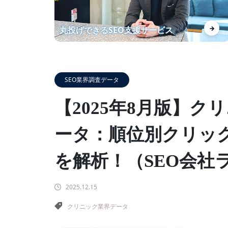
分析に納得感があります！ 上位
→
丸投げできるSEO支援サービス
化したKWの安定にも期待して
ます
SEO業界調査データ
【自社事例】ランクエストがSE
【2025年8月版】ク
O導入事例数を増やして得られ
た効果を紹介！
ータ：順位別クリック
を解析！（SEO会社
あなたの商材を【レベニューシ
2025.12.15
ェア】でWebマーケしません
クリニック業界データ
か？？