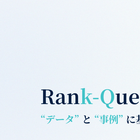
Ran
k-Q
ue
“データ”
と
“事例”
に