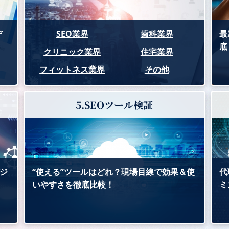
デ
SEO業界
歯科業界
最
底
クリニック業界
住宅業界
フィットネス業界
その他
5.SEOツール検証
ジ
“使える”ツールはどれ？現場目線で効果＆使
代
いやすさを徹底比較！
ミ