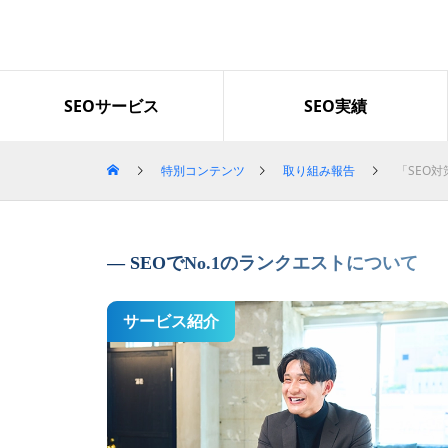
導入企業・事例
SEOサービス
SEO実績
特別コンテンツ
取り組み報告
「SEO
「グロースファクター」で検索
上位を獲得｜セッション数とLI
NEクリック数も増加
SEOでNo.1のランクエストについて
サービス紹介
Googleのコアアップデートの影
響による順位下落から1か月で2
位まで回復