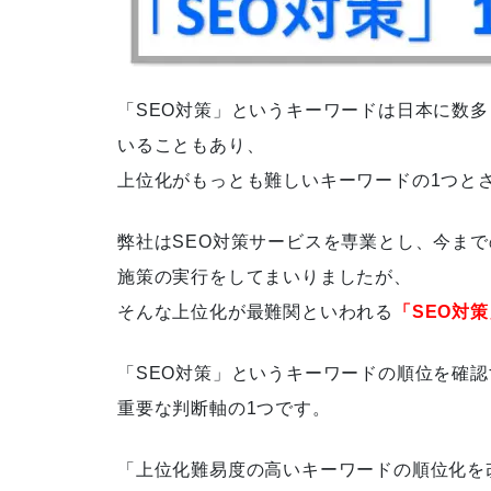
「実践SEOバイブル ランクエス
「SEO対策」というキーワードは日本に数多
ト式」書籍出版
いることもあり、
上位化がもっとも難しいキーワードの1つと
弊社はSEO対策サービスを専業とし、今ま
徹底的なキーワード分析によ
施策の実行をしてまいりましたが、
り、検索順位が5位圏内に急上
そんな上位化が最難関といわれる
「SEO対
昇
「SEO対策」というキーワードの順位を確認
重要な判断軸の1つです。
お客さまと二人三脚で施策を行
「上位化難易度の高いキーワードの順位化を
い、セッション数が８倍に上昇