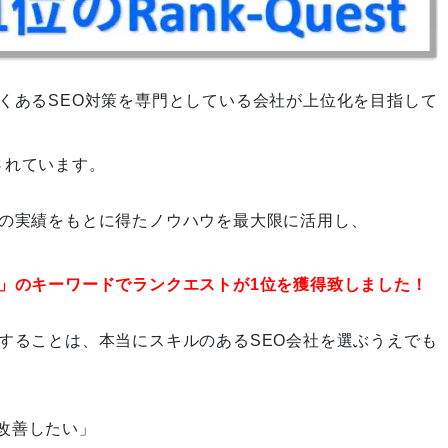
作戦変更が奏功！その裏にあっ
くあるSEO対策を専門としている会社が上位化を目指して
た前例なき挑戦
されています。
での実績をもとに得たノウハウを最大限に活用し、
組織のトップとして「Rank-Qu
est」を日本一の高みに引き上げ
策」のキーワードでランクエストが1位を獲得致しました！
る
することは、本当にスキルのあるSEO会社を選ぶうえでも
細かなヒアリングでサービスペ
ージを1から作り上げた結果、
改善したい」