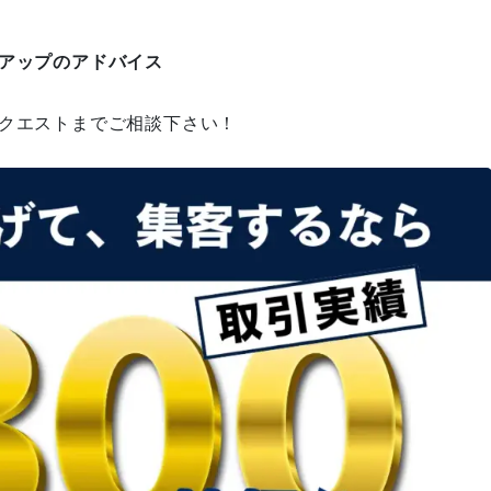
めのコンサルティング/マーケテ
ィング支援会社」として当サー
数アップのアドバイス
ビスが紹介されました！
ンクエストまでご相談下さい！
オウンドメディアでCVを増やす
には？CVRの目安と問い合わせ
につなげる改善手順
大田区葬儀 はばたきグループ様
に弊社が紹介されました！