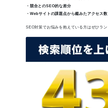
｜売上につなげる実践手順と優
・競合とのSEO的な差分
先順位
・Webサイトの課題点から鑑みたアクセス
SEO対策でお悩みを抱えている方はぜひラ
SEOに強いホームページとは？
特徴・作り方・制作会社の選び
方を解説
SEOで問い合わせが増えない原
因は？流入をCVにつなげる改善
策