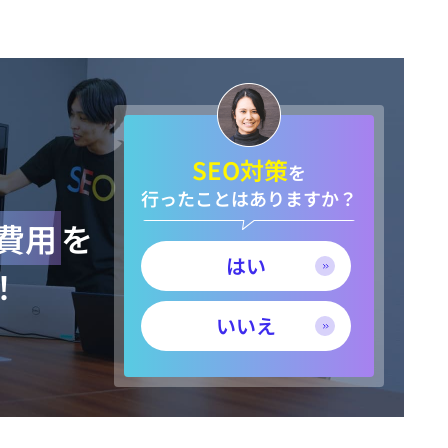
SEO対策
を
行ったことはありますか？
策費用
を
はい
！
いいえ
。