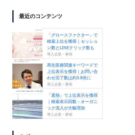
最近のコンテンツ
【SEO成果が出ていない方必
見！】無料SEOセカンドオピニ
「グロースファクター」で
オンサービスのお知らせ
検索上位を獲得｜セッショ
ン数とLINEクリック数も
増加
導入企業・事例
再生医療関連キーワードで
【新サービス】成果報酬型リス
上位表示を獲得｜お問い合
わせ完了数は約3.8倍に
ティング広告のお知らせ
導入企業・事例
「遮熱」で上位表示を獲得
｜検索表示回数・オーガニ
ック流入が大幅増加
導入企業・事例
すべての作業がオールインワン
【ランクエストSEO】