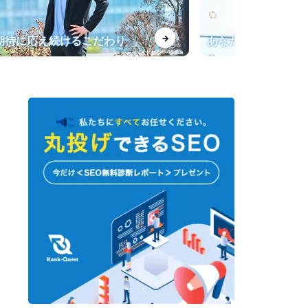
【インタビュー】一般キーワー
→
、期待に応え続けるこだわり
あなたの会社専用の
ドからの流入が飛躍的に増加！
転職サービス「doda」法人サイ
トのSEO導入事例
指名検索が上位表示されない課
題を改善
【最強のプロライター塾】SEO
会社運営のライター育成オンラ
インサロン