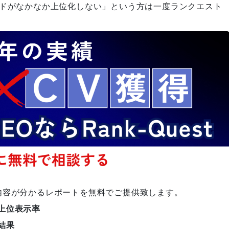
検索順位が圏外から3位に急上
ードがなかなか上位化しない」という方は一度ランクエスト
昇
プロの取り組み【秦編】
タビコレ様に弊社を紹介頂きま
した！
内容が分かるレポートを無料でご提供致します。
上位表示率
株式会社ケイオーの様「おすす
結果