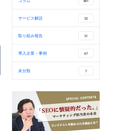
コラム
CVにつなげる作り方・手順を解
481
説
サービス解説
32
取り組み報告
31
SEOセカンドオピニオンとは？
必要なタイミング・診断内容・
導入企業・事例
67
会社選びを解説
未分類
7
集客を外部委託するメリット・
デメリットと失敗しない依頼先
の選び方を徹底解説