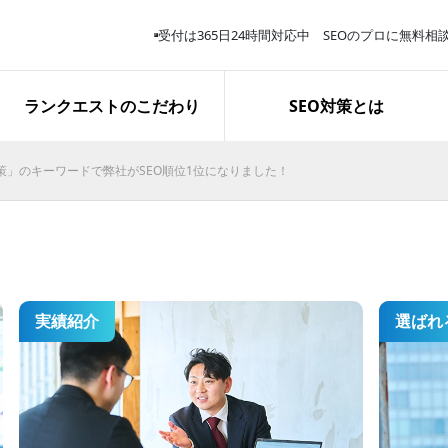
受付は365日24時間対応中 SEOのプロに無料相
サービス解説
スタッフ紹介
取り組み報告
ランクエストのこだわり
SEO対策とは
対策」のキーワードで弊社がSEO順位1位になりました！
再生医療関連キーワードで上位
表示を獲得｜お問い合わせ完了
数は約3.8倍に
実績紹介
選ばれ
施策開始１か月で「業務用エア
コン 東京」１位表示を獲得