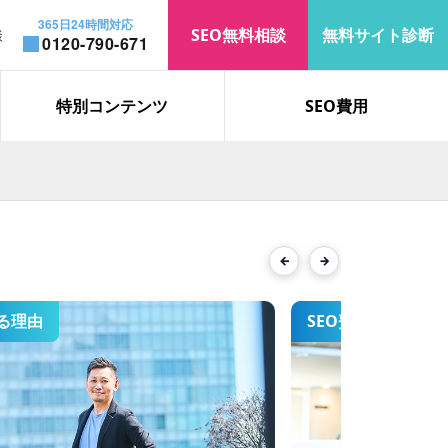
365日24時間対応
SEO無料相談
無料サイト診断
談
0120-790-671
お知らせ
コラム
特別コンテンツ
SEO費用
「遮熱」で上位表示を獲得｜検
索表示回数・オーガニック流入
が大幅増加
Previous
Next
る理由
SEO費用
「ロブロックス 制作会社」で検
索2位を獲得した、SEO対策の
事例