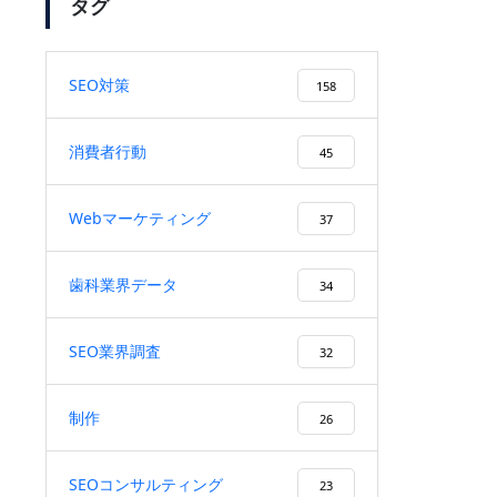
タグ
SEO対策
158
「SEO対策」のキーワードで弊
社がSEO順位1位になりまし
消費者行動
45
た！
Webマーケティング
37
検索ボリューム1万以上のキー
歯科業界データ
34
ワードで、検索順位１位を獲
得！
SEO業界調査
32
制作
26
ユーザーファーストを徹底する
施策により、検索順位が20位以
SEOコンサルティング
23