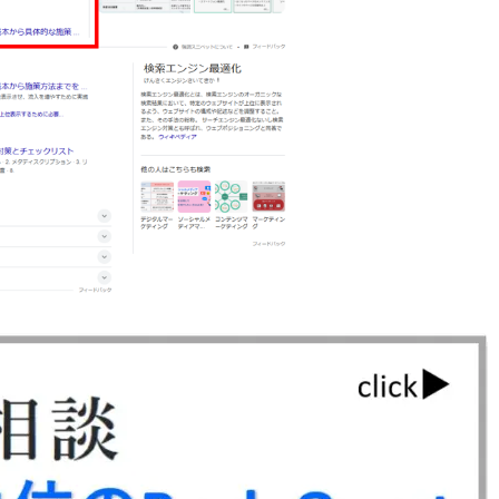
【無料配布中！】Instagram運
用のお作法105選 応募フォー
ム
Web集客支援のコンサルティン
グサービスのお知らせ
自発的PDCAによる対策品質改
善【ランクエストSEO】