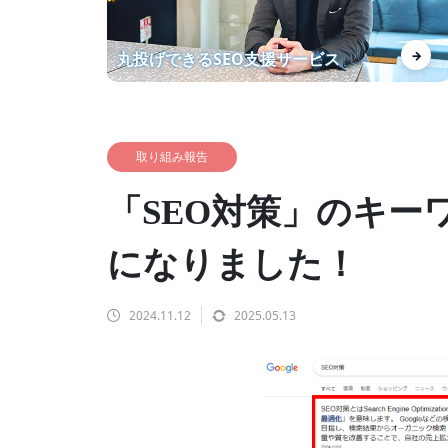
分析に納得感があります！ 上位
→
丸投げできるSEO支援サービス
化したKWの安定にも期待して
ます
取り組み報告
【自社事例】ランクエストがSE
「SEO対策」のキー
O導入事例数を増やして得られ
た効果を紹介！
になりました！
2024.11.12
2025.05.13
あなたの商材を【レベニューシ
ェア】でWebマーケしません
か？？