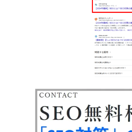
【月8投稿15万円！】KanaMIX
のインスタグラム運用代行
0120-790-671/070-2495-3303
からの着信はランクエストにお
問合せ頂いたSEO対策サービス
についてのお電話です！
【無料で求人掲載ができる？】i
ndeed（インディード）を使っ
た採用強化