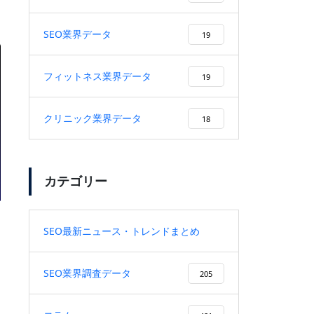
上も上昇
SEO業界データ
19
フィットネス業界データ
19
プロの取り組み【佐々木編】
クリニック業界データ
18
カテゴリー
株式会社CREX様に弊社を紹介頂
きました！
SEO最新ニュース・トレンドまとめ
9
SEO業界調査データ
205
SEO記事制作とは？上位表示と