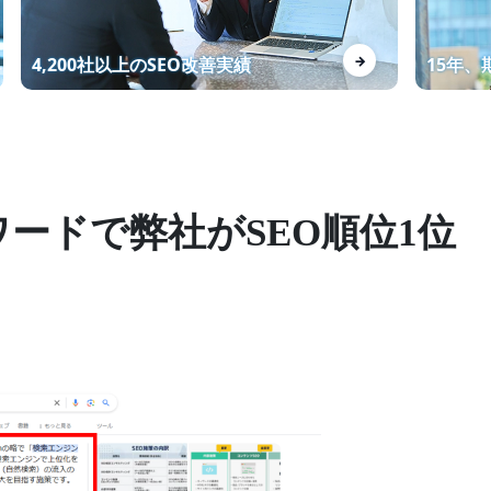
資料制作代行KWで1位獲得！お
→
4,200社以上のSEO改善実績
15年
問い合わせ数増加！
マーケティング戦略の設計から
ワードで弊社がSEO順位1位
SEOを意識したWEBサイト制作
までワンストップで対応
Webライターの講座を受講する
メリット・デメリットを徹底解
説