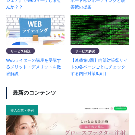
シェア】でWebマーケしませ
ポート④レポーティングと改
んか？？
善策の提案
サービス解説
サービス解説
Webライターの講座を受講す
【連載第8回】内部対策②サイ
るメリット・デメリットを徹
トの各ページごとにチェック
底解説
する内部対策9項目
最新のコンテンツ
導入企業・事例