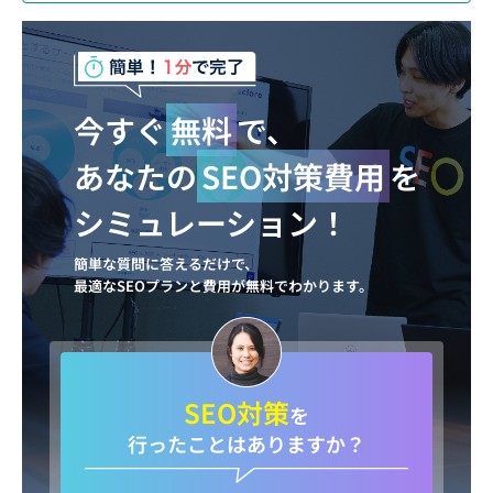
今すぐ
無料
で、
あなたの
SEO対策費用
を
シミュレーション！
簡単な質問に答えるだけで、
最適なSEOプランと費用が無料でわかります。
SEO対策
を
行ったことはありますか？