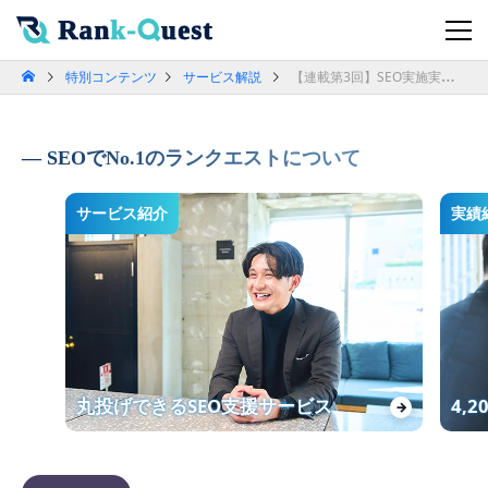
特別コンテンツ
サービス解説
【連載第3回】SEO実施実況レポート②キーワード調査
SEOでNo.1のランクエストについて
サービス紹介
実績
丸投げできるSEO支援サービス
4,
→