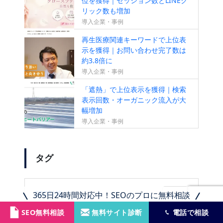
位を獲得｜セッション数とLINEク
リック数も増加
導入企業・事例
再生医療関連キーワードで上位表
示を獲得｜お問い合わせ完了数は
約3.8倍に
導入企業・事例
「遮熱」で上位表示を獲得｜検索
表示回数・オーガニック流入が大
幅増加
導入企業・事例
タグ
SEO対策
365日24時間対応中！SEOのプロに無料相談
158
SEO無料相談
無料サイト診断
電話で相談