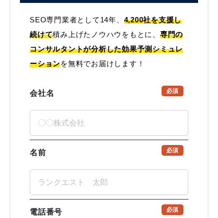
SEO専門業者として14年、
4,200社を支援し
続けて
積み上げたノウハウをもとに、
専門の
コンサルタントが分析した効果予測シミュレ
ーション
を無料でお届けします！
必須
会社名
必須
名前
必須
電話番号