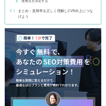
改善点を決定する
まとめ：直帰率を正しく理解しCVR向上につな
げよう
今すぐ
無料
で、
あなたの
SEO対策費用
を
シミュレーション！
簡単な質問に答えるだけで、
最適なSEOプランと費用が無料でわかります。