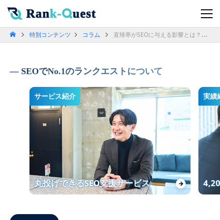
特別コンテンツ
コラム
直帰率がSEOに与える影響とは？離脱率との違いや改善策を解説
SEOでNo.1のランクエストについて
サービス紹介
実績
丸投げできるSEO支援サービス
4,
→