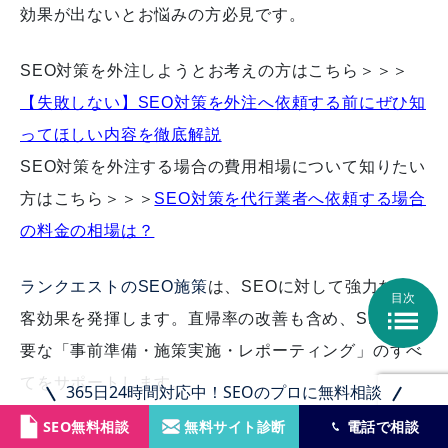
効果が出ないとお悩みの方必見です。
SEO対策を外注しようとお考えの方はこちら＞＞＞
【失敗しない】SEO対策を外注へ依頼する前にぜひ知
ってほしい内容を徹底解説
SEO対策を外注する場合の費用相場について知りたい
方はこちら＞＞＞
SEO対策を代行業者へ依頼する場合
の料金の相場は？
ランクエストのSEO施策
は、SEOに対して強力な集
目次

客効果を発揮します。直帰率の改善も含め、SEOに必
要な「事前準備・施策実施・レポーティング」のすべ
てをサポートします。
365日24時間対応中！SEOのプロに無料相談
SEO無料相談
無料サイト診断
電話で相談
SEO対策とは？はこちら