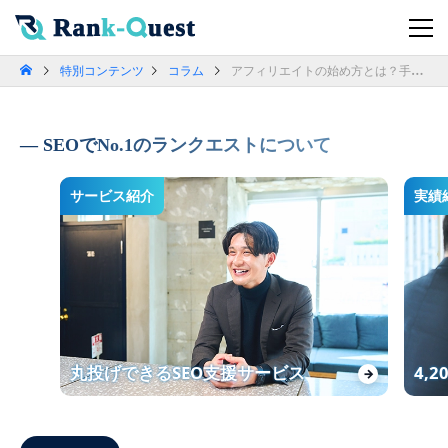
特別コンテンツ
コラム
アフィリエイトの始め方とは？手順や収益化のポイントを解説
SEOでNo.1のランクエストについて
サービス紹介
実績
丸投げできるSEO支援サービス
4,
→