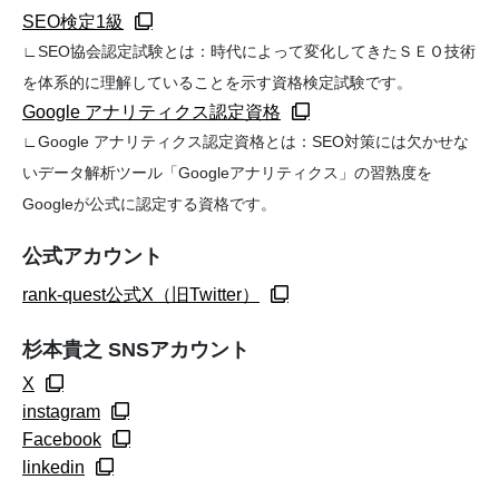
SEO検定1級
∟SEO協会認定試験とは：時代によって変化してきたＳＥＯ技術
を体系的に理解していることを示す資格検定試験です。
Google アナリティクス認定資格
∟Google アナリティクス認定資格とは：SEO対策には欠かせな
いデータ解析ツール「Googleアナリティクス」の習熟度を
Googleが公式に認定する資格です。
公式アカウント
rank-quest公式X（旧Twitter）
杉本貴之 SNSアカウント
X
instagram
Facebook
linkedin