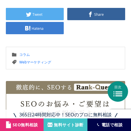
Tweet
Share
Hatena
コラム
Webマーケティング
目次

365日24時間対応中！SEOのプロに無料相談
SEO無料相談
無料サイト診断
電話で相談