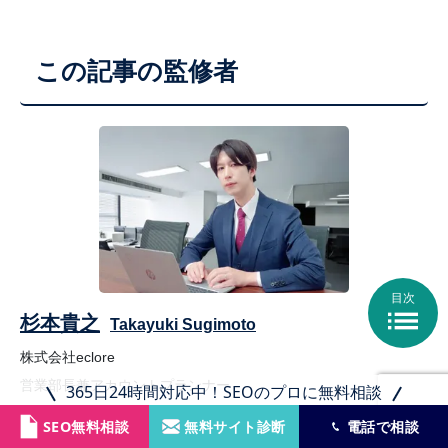
この記事の監修者
目次

杉本貴之
Takayuki Sugimoto
株式会社eclore
営業部長兼アカウントプランナー
365日24時間対応中！SEOのプロに無料相談
SEO無料相談
無料サイト診断
電話で相談
プロフィール