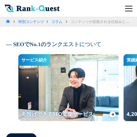
特別コンテンツ
コラム
コンテンツが拡散される仕組みとは？手法やアプリ別の特徴を解説
SEOでNo.1のランクエストについて
サービス紹介
実績
丸投げできるSEO支援サービス
4,
→