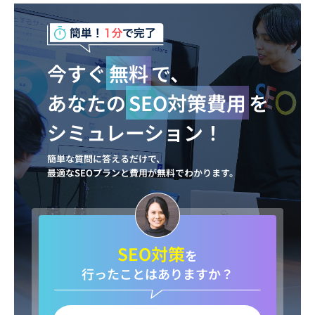
今すぐ
無料
で、
あなたの
SEO対策費用
を
シミュレーション！
簡単な質問に答えるだけで、
最適なSEOプランと費用が無料でわかります。
SEO対策
を
行ったことはありますか？