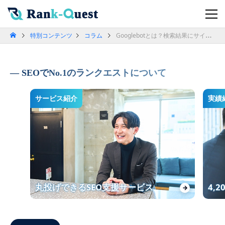
特別コンテンツ
コラム
Googlebotとは？検索結果にサイトが表示される仕組みを解説
SEOでNo.1のランクエストについて
サービス紹介
実績
丸投げできるSEO支援サービス
4,
→