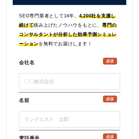
SEO専門業者として14年、
4,200社を支援し
続けて
積み上げたノウハウをもとに、
専門の
コンサルタントが分析した効果予測シミュレ
ーション
を無料でお届けします！
必須
会社名
必須
名前
必須
電話番号