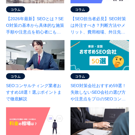
コラム
コラム
【2026年最新】SEOとは？SE
【SEO担当者必見】SEO対策
O対策の基本から具体的な施策
は外注すべき？判断方法やメ
手順や注意点を初心者にもわ
リット、費用相場、外注先の
かりやすくプロが解説
選び方を徹底解説！
コラム
コラム
SEOコンサルティング業者お
SEO対策会社おすすめ59選！
すすめ18選！選ぶポイントま
失敗しないSEO会社の選び方
で徹底解説
や注意点をプロのSEOコンサ
ルが徹底解説