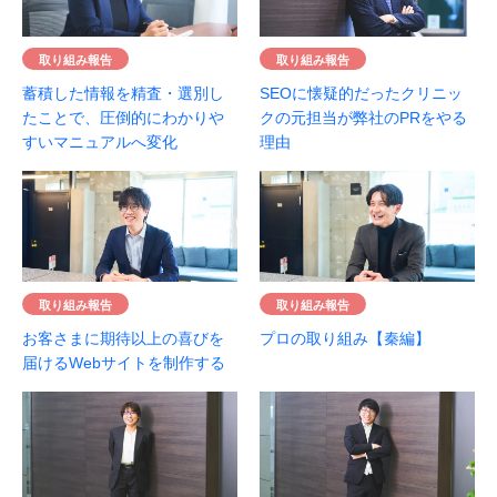
取り組み報告
取り組み報告
蓄積した情報を精査・選別し
SEOに懐疑的だったクリニッ
たことで、圧倒的にわかりや
クの元担当が弊社のPRをやる
すいマニュアルへ変化
理由
取り組み報告
取り組み報告
お客さまに期待以上の喜びを
プロの取り組み【秦編】
届けるWebサイトを制作する