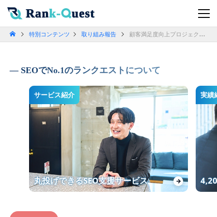
特別コンテンツ
取り組み報告
顧客満足度向上プロジェクト【後半】継続率80％までの道のり
SEOでNo.1のランクエストについて
サービス紹介
実績
丸投げできるSEO支援サービス
4,
→