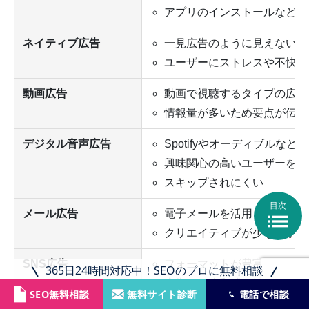
アプリのインストールなどの
ネイティブ広告
一見広告のように見えない形
ユーザーにストレスや不快感
動画広告
動画で視聴するタイプの広告
情報量が多いため要点が伝わ
デジタル音声広告
Spotifyやオーディブルな
興味関心の高いユーザーをタ
スキップされにくい
目次

メール広告
電子メールを活用して広告を
クリエイティブが少なく手軽
SNS広告
フォーマットが豊富
365日24時間対応中！SEOのプロに無料相談
広告への違和感を軽減しやす
SEO無料相談
無料サイト診断
電話で相談