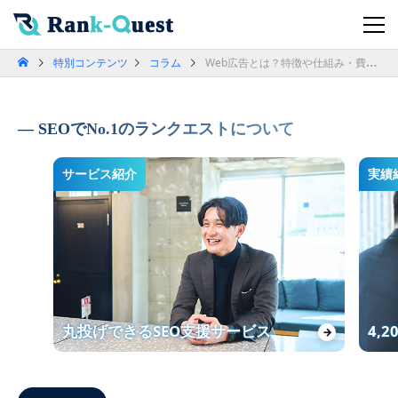
特別コンテンツ
コラム
Web広告とは？特徴や仕組み・費用について分かりやすく解説
SEOでNo.1のランクエストについて
サービス紹介
実績
丸投げできるSEO支援サービス
4,
→