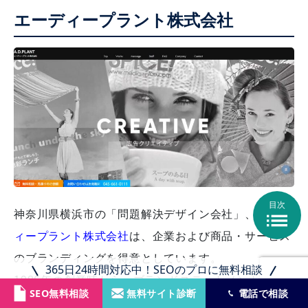
エーディープラント株式会社
目次

神奈川県横浜市の「問題解決デザイン会社」、
エーデ
ィープラント株式会社
は、企業および商品・サービス
のブランディングを得意としています。
365日24時間対応中！SEOのプロに無料相談
1986年の創業時から、ブランドステートメントの設
SEO無料相談
無料サイト診断
電話で相談
定サポート、CI、ロゴ制作、キービジュアル・キーメ