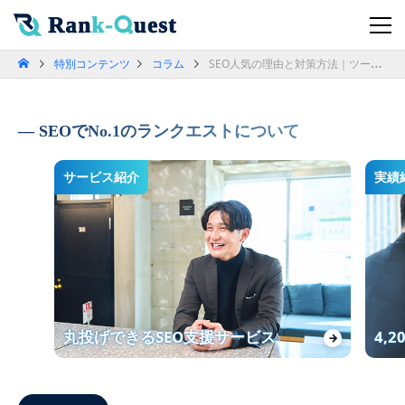
特別コンテンツ
コラム
SEO人気の理由と対策方法｜ツール・会社の選び方まで解説
SEOでNo.1のランクエストについて
サービス紹介
実績
丸投げできるSEO支援サービス
4,
→