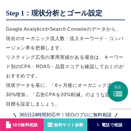
Step 1：現状分析とゴール設定
Google AnalyticsやSearch Consoleのデータから、
現在のオーガニック流入数・流入キーワード・コンバ
ージョン率を把握します。
リスティング広告の運用実績がある場合は、キーワー
ド別のCPA・ROAS・品質スコアも確認しておくのが
おすすめです。
現状データを基に、「6ヶ月後にオーガニック流入を
目次

30%増加」「広告CPAを20%削減」のような定量的な
目標を設定しましょう。
365日24時間対応中！SEOのプロに無料相談
Step 2：キーワード戦略の策定
SEO無料相談
無料サイト診断
電話で相談