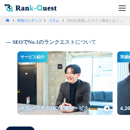
特別コンテンツ
コラム
SEOを意識したサイト構造とは？集客につなげるポイントを解説
SEOでNo.1のランクエストについて
サービス紹介
実績
丸投げできるSEO支援サービス
4,
→