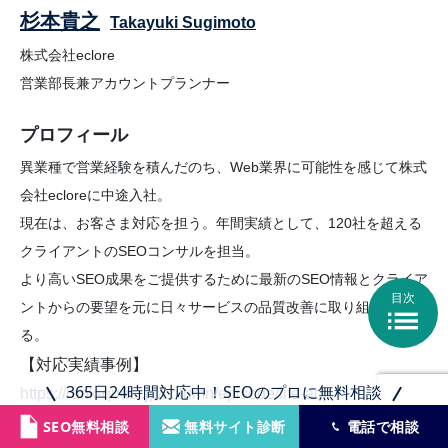
杉本貴之
Takayuki Sugimoto
株式会社eclore
営業部長兼アカウントプランナー
プロフィール
異業種で営業経験を積んだのち、Web業界に可能性を感じて株式
会社ecloreに中途入社。
現在は、お客さま対応を担う。年間実績として、120社を超える
クライアントのSEOコンサルを担当。
より高いSEO成果をご提供するために最新のSEO情報とクライア
目次
ントからの要望を元に日々サービスの品質改善に取り組んでい

る。
【対応実績事例】
365日24時間対応中！SEOのプロに無料相談
https://rank-quest.jp/column/episode/life-adj/
https://rank-quest.jp/column/episode/x-house/
SEO無料相談
無料サイト診断
電話で相談