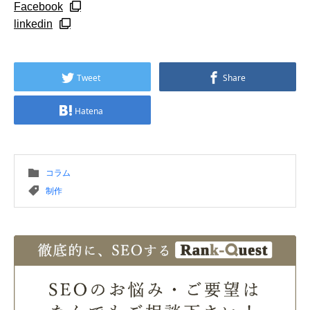
Facebook
linkedin
Tweet
Share
Hatena
コラム
制作