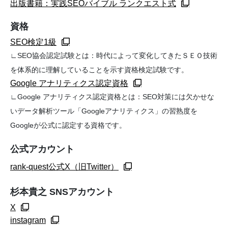
出版書籍：実践SEOバイブル ランクエスト式
資格
SEO検定1級
∟SEO協会認定試験とは：時代によって変化してきたＳＥＯ技術
を体系的に理解していることを示す資格検定試験です。
Google アナリティクス認定資格
∟Google アナリティクス認定資格とは：SEO対策には欠かせな
いデータ解析ツール「Googleアナリティクス」の習熟度を
Googleが公式に認定する資格です。
公式アカウント
rank-quest公式X（旧Twitter）
杉本貴之 SNSアカウント
X
instagram