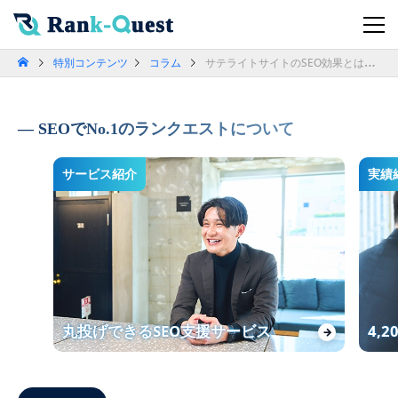
特別コンテンツ
コラム
サテライトサイトのSEO効果とは？ペナルティのリスクも解説
SEOでNo.1のランクエストについて
サービス紹介
実績
丸投げできるSEO支援サービス
4,
→