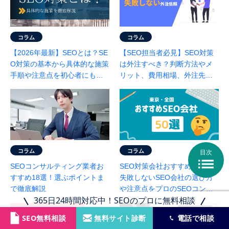
コラム
コラム
【2026年最新】SEOとは？SE
【SEO担当者必見】SEO対策
O対策の基本から具体的な施策
は外注すべき？判断方法やメ
手順や注意点を初心者にもわ
リット、費用相場、外注先の
かりやすくプロが解説
選び方を徹底解説！
コラム
コラム
目次

SEOコンサルティング業者お
SEO対策会社おすすめ59選！
すすめ18選！選ぶポイントま
失敗しないSEO会社の選び方
で徹底解説
や注意点をプロのSEOコンサ
365日24時間対応中！SEOのプロに無料相談
ルが徹底解説
SEO無料相談
無料サイト診断
電話で相談