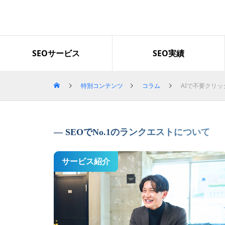
導入企業・事例
SEOサービス
SEO実績
特別コンテンツ
コラム
AIで不要クリッ
「グロースファクター」で検索
上位を獲得｜セッション数とLI
NEクリック数も増加
SEOでNo.1のランクエストについて
サービス紹介
Googleのコアアップデートの影
響による順位下落から1か月で2
位まで回復