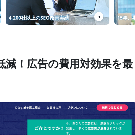
資料制作代行KWで1位獲得！お
→
4,200社以上のSEO改善実績
15年
問い合わせ数増加！
マーケティング戦略の設計から
低減！広告の費用対効果を最
SEOを意識したWEBサイト制作
までワンストップで対応
Webライターの講座を受講する
メリット・デメリットを徹底解
説