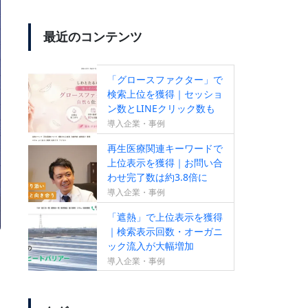
最近のコンテンツ
【SEO成果が出ていない方必
見！】無料SEOセカンドオピニ
「グロースファクター」で
オンサービスのお知らせ
検索上位を獲得｜セッショ
ン数とLINEクリック数も
増加
導入企業・事例
再生医療関連キーワードで
【新サービス】成果報酬型リス
上位表示を獲得｜お問い合
わせ完了数は約3.8倍に
ティング広告のお知らせ
導入企業・事例
「遮熱」で上位表示を獲得
｜検索表示回数・オーガニ
ック流入が大幅増加
導入企業・事例
すべての作業がオールインワン
【ランクエストSEO】