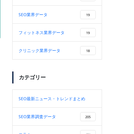
上も上昇
SEO業界データ
19
フィットネス業界データ
19
プロの取り組み【佐々木編】
クリニック業界データ
18
カテゴリー
株式会社CREX様に弊社を紹介頂
きました！
SEO最新ニュース・トレンドまとめ
9
SEO業界調査データ
205
SEO記事制作とは？上位表示と