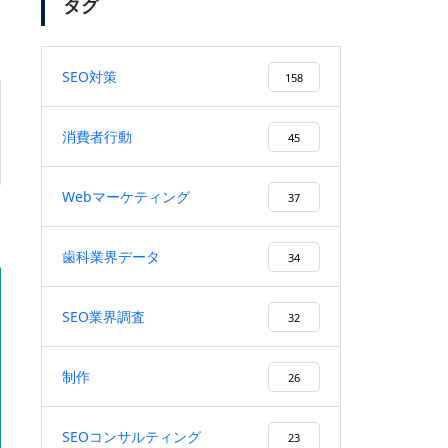
タグ
SEO対策
158
「SEO対策」のキーワードで弊
社がSEO順位1位になりまし
消費者行動
45
た！
Webマーケティング
37
検索ボリューム1万以上のキー
歯科業界データ
34
ワードで、検索順位１位を獲
得！
SEO業界調査
32
制作
26
ユーザーファーストを徹底する
施策により、検索順位が20位以
SEOコンサルティング
23