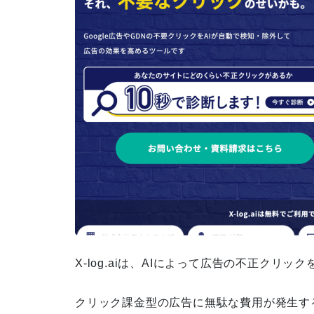
【月8投稿15万円！】KanaMIX
のインスタグラム運用代行
0120-790-671/070-2495-3303
からの着信はランクエストにお
問合せ頂いたSEO対策サービス
についてのお電話です！
【無料で求人掲載ができる？】i
X-log.aiは、AIによって広告の不正クリ
ndeed（インディード）を使っ
た採用強化
クリック課金型の広告に無駄な費用が発生す