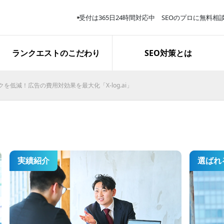
受付は365日24時間対応中 SEOのプロに無料相
サービス解説
スタッフ紹介
取り組み報告
ランクエストのこだわり
SEO対策とは
クを低減！広告の費用対効果を最大化「X-log.ai」
再生医療関連キーワードで上位
表示を獲得｜お問い合わせ完了
数は約3.8倍に
実績紹介
選ばれ
施策開始１か月で「業務用エア
コン 東京」１位表示を獲得