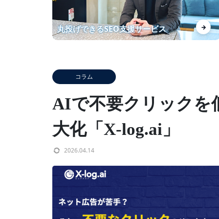
分析に納得感があります！ 上位
→
丸投げできるSEO支援サービス
化したKWの安定にも期待して
ます
コラム
【自社事例】ランクエストがSE
AIで不要クリックを
O導入事例数を増やして得られ
た効果を紹介！
大化「X-log.ai」
2026.04.14
あなたの商材を【レベニューシ
ェア】でWebマーケしません
か？？