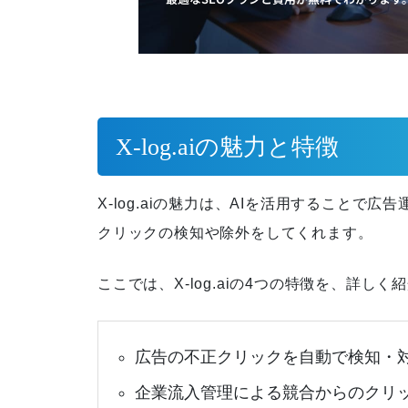
｜売上につなげる実践手順と優
先順位
SEOに強いホームページとは？
X-log.aiの魅力と特徴
特徴・作り方・制作会社の選び
方を解説
X-log.aiの魅力は、AIを活用することで
クリックの検知や除外をしてくれます。
SEOで問い合わせが増えない原
ここでは、X-log.aiの4つの特徴を、詳し
因は？流入をCVにつなげる改善
策
広告の不正クリックを自動で検知・
企業流入管理による競合からのクリ