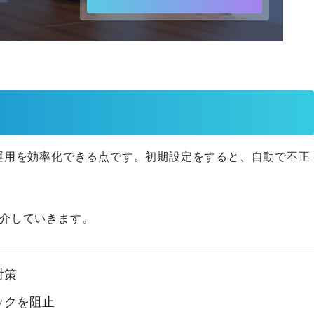
めのコンサルティング/マーケテ
ィング支援会社」として当サー
ビスが紹介されました！
オウンドメディアでCVを増やす
には？CVRの目安と問い合わせ
につなげる改善手順
広告運用を効率化できる点です。
初期設定をすると、自動で不正
大田区葬儀 はばたきグループ様
く紹介していきます。
に弊社が紹介されました！
対策
ックを阻止