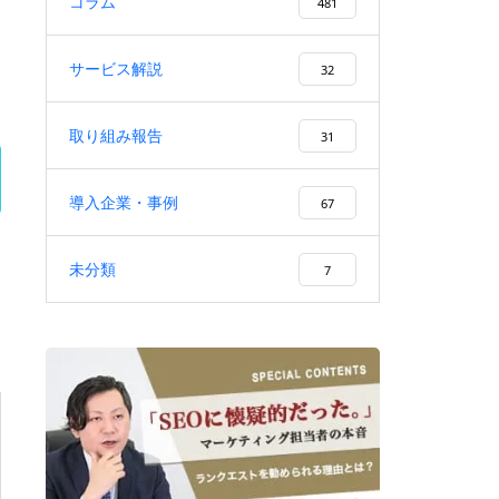
コラム
CVにつなげる作り方・手順を解
481
説
サービス解説
32
取り組み報告
31
SEOセカンドオピニオンとは？
必要なタイミング・診断内容・
導入企業・事例
67
会社選びを解説
未分類
7
集客を外部委託するメリット・
デメリットと失敗しない依頼先
の選び方を徹底解説