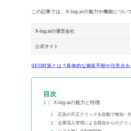
この記事では、X-log.aiの魅力や機能に
「実践SEOバイブル ランクエス
X-log.aiの運営会社
ト式」書籍出版
公式サイト
SEO対策とは？具体的な施策手順や注意点を
徹底的なキーワード分析によ
り、検索順位が5位圏内に急上
昇
目次
X-log.aiの魅力と特徴
広告の不正クリックを自動で検知・
お客さまと二人三脚で施策を行
企業流入管理による競合からのクリ
い、セッション数が８倍に上昇