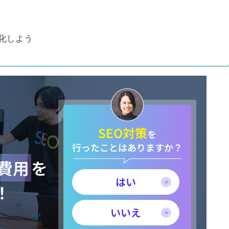
検索順位が圏外から3位に急上
昇
大化しよう
プロの取り組み【秦編】
SEO対策
を
タビコレ様に弊社を紹介頂きま
行ったことはありますか？
した！
策費用
を
はい
！
いいえ
株式会社ケイオーの様「おすす
。