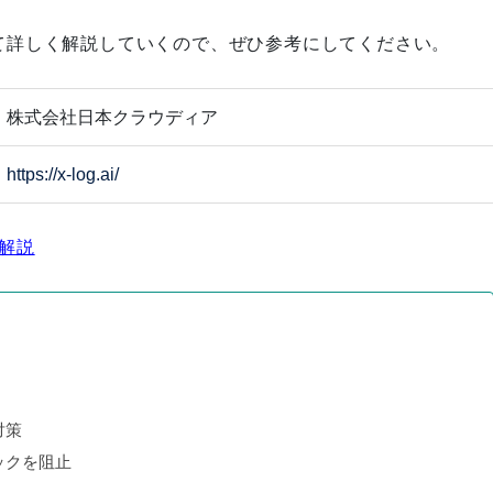
ついて詳しく解説していくので、ぜひ参考にしてください。
作戦変更が奏功！その裏にあっ
株式会社日本クラウディア
た前例なき挑戦
https://x-log.ai/
解説
組織のトップとして「Rank-Qu
est」を日本一の高みに引き上げ
る
対策
細かなヒアリングでサービスペ
ックを阻止
ージを1から作り上げた結果、