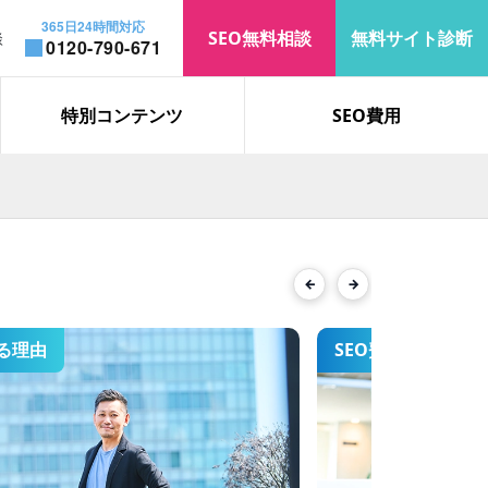
365日24時間対応
SEO無料相談
無料サイト診断
談
0120-790-671
お知らせ
コラム
特別コンテンツ
SEO費用
「遮熱」で上位表示を獲得｜検
索表示回数・オーガニック流入
が大幅増加
Previous
Next
る理由
SEO費用
「ロブロックス 制作会社」で検
索2位を獲得した、SEO対策の
事例