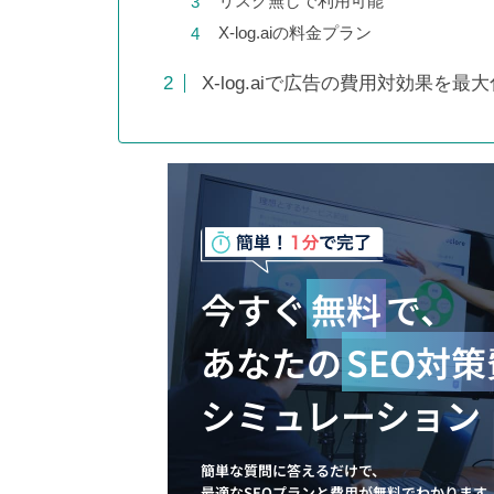
リスク無しで利用可能
X-log.aiの料金プラン
X-log.aiで広告の費用対効果を最
蓄積した情報を精査・選別した
ことで、圧倒的にわかりやすい
マニュアルへ変化
今すぐ
無料
で、
スケログ様に弊社を紹介頂きま
した！
あなたの
SEO対
シミュレーション
ネットショップのSEO対策12選
簡単な質問に答えるだけで、
最適なSEOプランと費用が無料でわかります