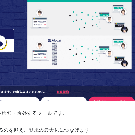
【無料配布中！】Instagram運
用のお作法105選 応募フォー
ム
Web集客支援のコンサルティン
グサービスのお知らせ
ックを検知・除外するツールです。
自発的PDCAによる対策品質改
善【ランクエストSEO】
るのを抑え、効果の最大化につなげます。