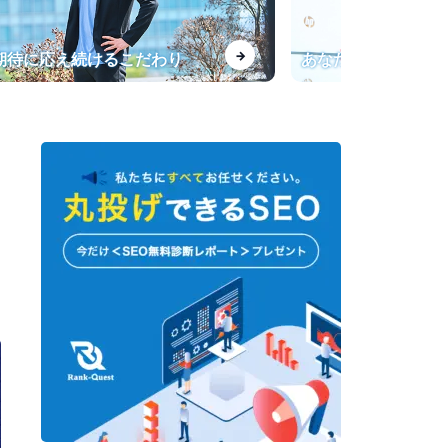
【インタビュー】一般キーワー
→
、期待に応え続けるこだわり
あなたの会社専用の
ドからの流入が飛躍的に増加！
転職サービス「doda」法人サイ
トのSEO導入事例
指名検索が上位表示されない課
題を改善
【最強のプロライター塾】SEO
会社運営のライター育成オンラ
インサロン