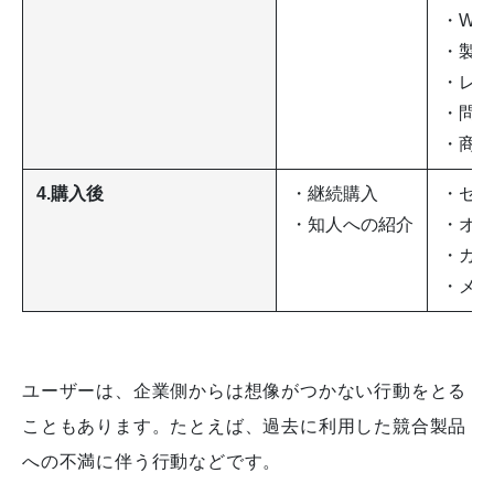
・We
・製品
・レビ
・問い
・商談
4.購入後
・継続購入
・セミ
・知人への紹介
・オン
・カス
・メル
ユーザーは、企業側からは想像がつかない行動をとる
こともあります。
たとえば、過去に利用した競合製品
への不満に伴う行動などです。