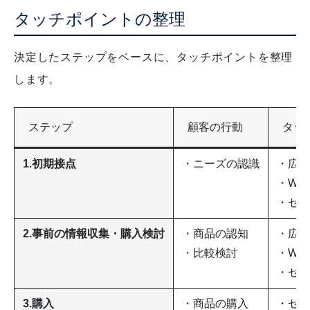
タッチポイントの整理
決定したステップをベースに、タッチポイントを整理
します。
ステップ
顧客の行動
タッ
1.初期接点
・ニーズの認識
・広告
・We
・セミ
2.事前の情報収集・購入検討
・商品の認知
・広告
・比較検討
・We
・セミ
3.購入
・商品の購入
・セミ