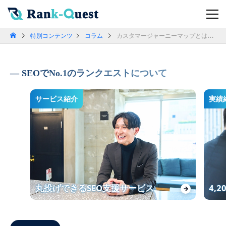
特別コンテンツ
コラム
カスタマージャーニーマップとは？ペルソナとの違い作り方を解説
SEOでNo.1のランクエストについて
サービス紹介
実績
丸投げできるSEO支援サービス
4,
→