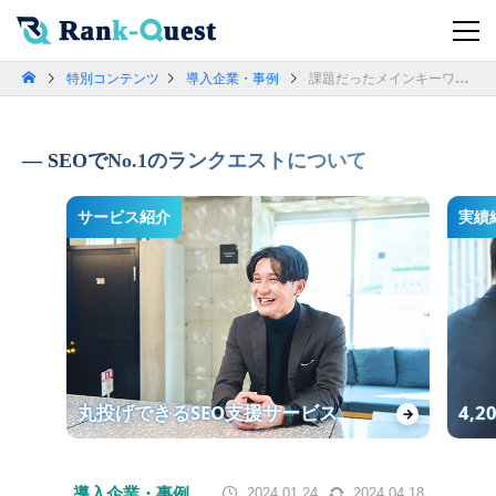
特別コンテンツ
導入企業・事例
課題だったメインキーワードの順位下落をコンサルの分析で大幅改善| ハングルちゃん
SEOでNo.1のランクエストについて
サービス紹介
実績
丸投げできるSEO支援サービス
4,
→
導入企業・事例
2024.01.24
2024.04.18