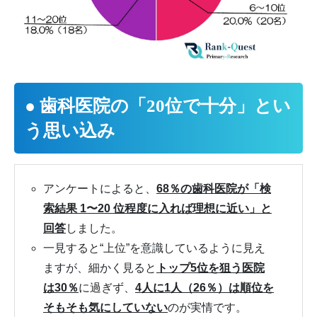
● 歯科医院の「20位で十分」とい
う思い込み
アンケートによると、
68％の歯科医院が「検
索結果 1〜20 位程度に入れば理想に近い」と
回答
しました。
一見すると“上位”を意識しているように見え
ますが、細かく見ると
トップ5位を狙う医院
は30％
に過ぎず、
4人に1人（26％）は順位を
そもそも気にしていない
のが実情です。