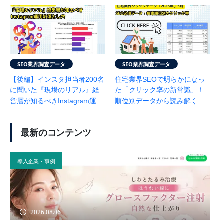
の真実』（2025年：SEO会社
アンケートで見えたリアル(se
のランクエストが徹底調
o会社ランクスト調べ)
査！）
SEO業界調査データ
SEO業界調査データ
【後編】インスタ担当者200名
住宅業界SEOで明らかになっ
に聞いた『現場のリアル』経
た「クリック率の新常識」！
営層が知るべきInstagram運用
順位別データから読み解くユ
の落とし穴：関連資料「Instag
ーザー行動（5月度：SEO会社
ram白書」無料提供中
ランクエスト調べ）
最新のコンテンツ
導入企業・事例
2026.08.06