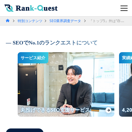
特別コンテンツ
SEO業界調査データ
『トップ5』外は“存在しない”扱い？インプラント集患を左右する検索順位ギャップ(歯科医院必読SEOレポート)
SEOでNo.1のランクエストについて
サービス紹介
実績
丸投げできるSEO支援サービス
4,
→