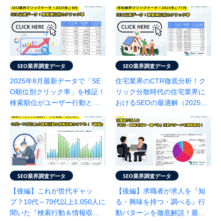
SEO業界調査データ
SEO業界調査データ
2025年8月最新データで「SE
住宅業界のCTR徹底分析！ク
O順位別クリック率」を検証！
リック分散時代の住宅業界に
検索順位がユーザー行動と集
おけるSEOの最適解（2025年
客に与える影響（SEO会社ラ
11月度：SEO会社ランクエス
ンクエスト調べ）
ト調べ）
SEO業界調査データ
SEO業界調査データ
【後編】これが世代ギャッ
【後編】求職者が求人を『知
プ？10代～70代以上1,050人に
る・興味を持つ・調べる』行
聞いた『検索行動＆情報収集
動パターンを徹底解説！最新