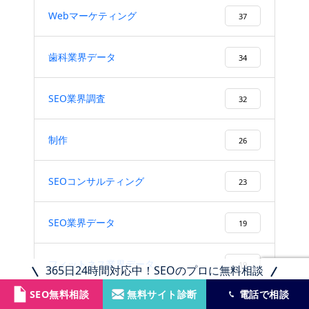
Webマーケティング
37
歯科業界データ
34
SEO業界調査
32
制作
26
SEOコンサルティング
23
SEO業界データ
19
フィットネス業界データ
19
365日24時間対応中！SEOのプロに無料相談
SEO無料相談
無料サイト診断
電話で相談
クリニック業界データ
18