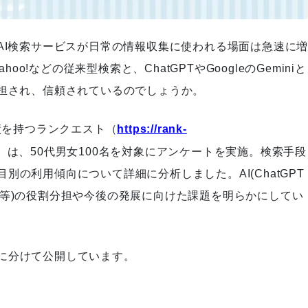
AI検索サービスが日常の情報収集に使われる場面は急速に
作戦変更が奏功！その裏にあっ
oo!などの従来型検索と、ChatGPTやGoogleのGeminiと
た前例なき挑戦
分担され、信頼されているのでしょうか。
績を持つランクエスト（
https://rank-
）は、50代男女100名を対象にアンケートを実施。検索手段
組織のトップとして「Rank-Qu
の利用傾向について詳細に分析しました。AI(ChatGPT
est」を日本一の高みに引き上げ
ahoo! 等)の役割分担や今後の発展に向けた課題を明らかにしてい
る
に分けて公開しています。
細かなヒアリングでサービスペ
ージを1から作り上げた結果、