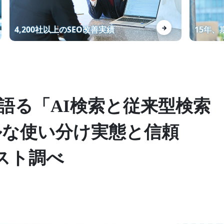
資料制作代行KWで1位獲得！お
→
4,200社以上のSEO改善実績
15年
問い合わせ数増加！
マーケティング戦略の設計から
が語る「AI検索と従来型検索
SEOを意識したWEBサイト制作
までワンストップで対応
リアルな使い分け実態と信頼
エスト調べ
Webライターの講座を受講する
メリット・デメリットを徹底解
説