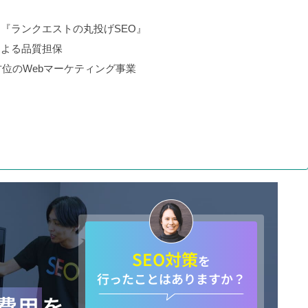
きる『ランクエストの丸投げSEO』
による品質担保
全方位のWebマーケティング事業
SEO対策
を
行ったことはありますか？
策費用
を