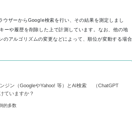
検索順位が圏外から3位に急上
昇
CブラウザーからGoogle検索を行い、その結果を測定しまし
ッキーや履歴を削除した上で計測しています。なお、他の地
ンのアルゴリズムの変更などによって、順位が変動する場
プロの取り組み【秦編】
タビコレ様に弊社を紹介頂きま
（GoogleやYahoo! 等）とAI検索 （ChatGPT
した！
分けていますか？
圧倒的多数
株式会社ケイオーの様「おすす