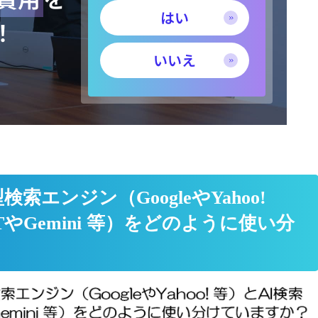
はい
！
いいえ
。
型検索エンジン
（GoogleやYahoo!
TやGemini 等）
をどのように使い分