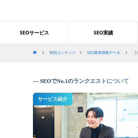
導入企業・事例
SEOサービス
SEO実績
特別コンテンツ
SEO業界調査データ
【
「グロースファクター」で検索
上位を獲得｜セッション数とLI
NEクリック数も増加
SEOでNo.1のランクエストについて
サービス紹介
Googleのコアアップデートの影
響による順位下落から1か月で2
位まで回復