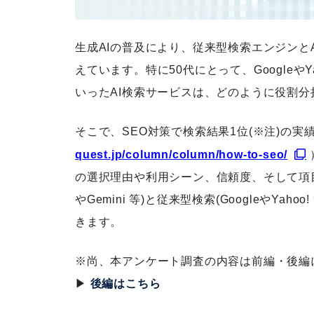
生成AIの普及により、従来型検索エンジンと
「実践SEOバイブル ランクエス
えています。特に50代にとって、GoogleやYah
ト式」書籍出版
いったAI検索サービスは、どのように役割
そこで、SEO対策で検索結果1位(※注)の実
quest.jp/column/column/how-to-seo/
徹底的なキーワード分析によ
の選択理由や利用シーン、信頼度、そして項目別
り、検索順位が5位圏内に急上
やGemini 等)と従来型検索(GoogleやY
昇
きます。
※尚、本アンケート調査の内容は前編・後編
▶
後編はこちら
お客さまと二人三脚で施策を行
い、セッション数が８倍に上昇