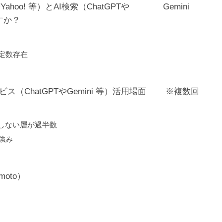
めのコンサルティング/マーケテ
ahoo! 等）とAI検索（ChatGPTや Gemini
ィング支援会社」として当サー
すか？
ビスが紹介されました！
一定数存在
オウンドメディアでCVを増やす
には？CVRの目安と問い合わせ
ス（ChatGPTやGemini 等）活用場面 ※複数回
につなげる改善手順
用しない層が過半数
強み
大田区葬儀 はばたきグループ様
に弊社が紹介されました！
moto）