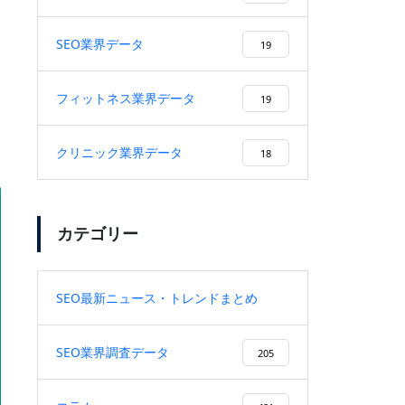
上も上昇
SEO業界データ
19
フィットネス業界データ
19
合
プロの取り組み【佐々木編】
クリニック業界データ
18
カテゴリー
株式会社CREX様に弊社を紹介頂
きました！
SEO最新ニュース・トレンドまとめ
9
SEO業界調査データ
205
SEO記事制作とは？上位表示と