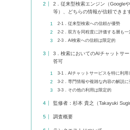
｜売上につなげる実践手順と優
2．従来型検索エンジン（GoogleやY
先順位
等）、どちらの情報が信頼できま
2-1．従来型検索への信頼が優勢
2-2．双方を同程度に評価する層も
SEOに強いホームページとは？
2-3．AI検索への信頼は限定的
特徴・作り方・制作会社の選び
3．検索においてのAIチャットサービ
方を解説
答可
3-1．AIチャットサービスを特に利
3-2．専門情報や複雑な内容の解説に
SEOで問い合わせが増えない原
3-3．その他の利用は限定的
因は？流入をCVにつなげる改善
策
監修者：杉本 貴之（Takayuki Sugi
調査概要