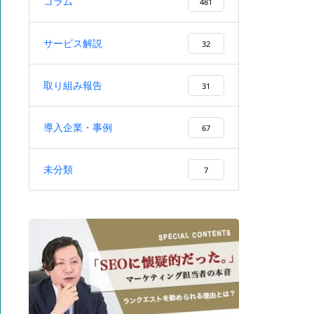
コラム
CVにつなげる作り方・手順を解
481
説
サービス解説
32
取り組み報告
31
SEOセカンドオピニオンとは？
必要なタイミング・診断内容・
導入企業・事例
67
会社選びを解説
未分類
7
集客を外部委託するメリット・
デメリットと失敗しない依頼先
の選び方を徹底解説