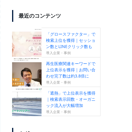
最近のコンテンツ
【SEO成果が出ていない方必
見！】無料SEOセカンドオピニ
「グロースファクター」で
オンサービスのお知らせ
検索上位を獲得｜セッショ
ン数とLINEクリック数も
増加
導入企業・事例
再生医療関連キーワードで
【新サービス】成果報酬型リス
上位表示を獲得｜お問い合
わせ完了数は約3.8倍に
ティング広告のお知らせ
導入企業・事例
「遮熱」で上位表示を獲得
｜検索表示回数・オーガニ
ック流入が大幅増加
導入企業・事例
すべての作業がオールインワン
【ランクエストSEO】