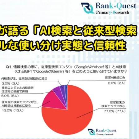
【無料配布中！】Instagram運
用のお作法105選 応募フォー
ム
Web集客支援のコンサルティン
グサービスのお知らせ
自発的PDCAによる対策品質改
善【ランクエストSEO】