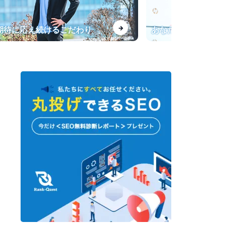
【インタビュー】一般キーワー
→
、期待に応え続けるこだわり
あなたの会社専用の
ドからの流入が飛躍的に増加！
転職サービス「doda」法人サイ
トのSEO導入事例
指名検索が上位表示されない課
題を改善
【最強のプロライター塾】SEO
会社運営のライター育成オンラ
インサロン