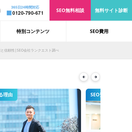
365日24時間対応
SEO無料相談
無料サイト診断
談
0120-790-671
お知らせ
コラム
特別コンテンツ
SEO費用
実態と信頼性|SEO会社ランクエスト調べ
「遮熱」で上位表示を獲得｜検
索表示回数・オーガニック流入
が大幅増加
Previous
Next
る理由
SEO費用
「ロブロックス 制作会社」で検
索2位を獲得した、SEO対策の
事例