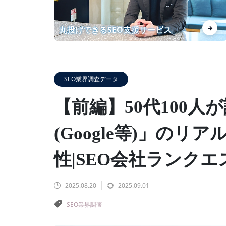
分析に納得感があります！ 上位
→
丸投げできるSEO支援サービス
化したKWの安定にも期待して
ます
SEO業界調査データ
【自社事例】ランクエストがSE
【前編】50代100人
O導入事例数を増やして得られ
た効果を紹介！
(Google等)」の
性|SEO会社ランク
あなたの商材を【レベニューシ
2025.08.20
2025.09.01
ェア】でWebマーケしません
SEO業界調査
か？？