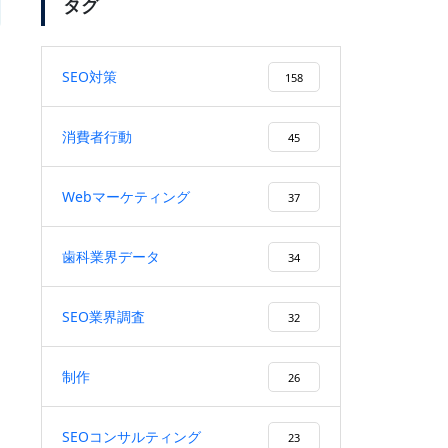
タグ
増
SEO対策
158
「SEO対策」のキーワードで弊
社がSEO順位1位になりまし
消費者行動
45
た！
Webマーケティング
37
検索ボリューム1万以上のキー
歯科業界データ
34
ワードで、検索順位１位を獲
得！
SEO業界調査
32
制作
26
ユーザーファーストを徹底する
施策により、検索順位が20位以
SEOコンサルティング
23