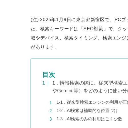
(注) 2025年1月9日に東京都新宿区で、P
た。検索キーワードは「SEO対策」で、ク
蓄積した情報を精査・選別した
域やデバイス、検索タイミング、検索エンジ
ことで、圧倒的にわかりやすい
マニュアルへ変化
があります。
目次
スケログ様に弊社を紹介頂きま
1．情報検索の際に、従来型検索エンジン
した！
やGemini 等）をどのように使い
1-1．従来型検索エンジンの利用が
1-2．AI検索は補助的な位置づけ
1-3．AI検索のみの利用はごく少数
ネットショップのSEO対策12選