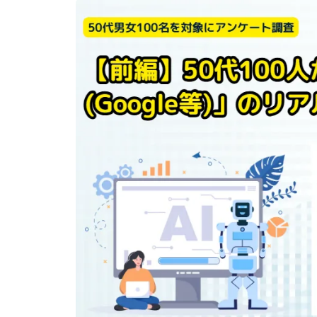
【月8投稿15万円！】KanaMIX
のインスタグラム運用代行
0120-790-671/070-2495-3303
からの着信はランクエストにお
問合せ頂いたSEO対策サービス
についてのお電話です！
【無料で求人掲載ができる？】i
ndeed（インディード）を使っ
た採用強化