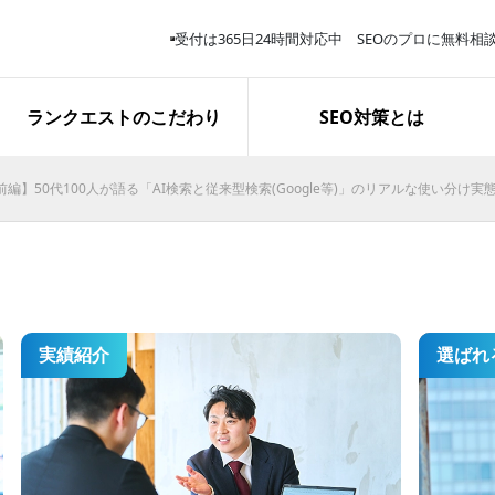
受付は365日24時間対応中 SEOのプロに無料相
サービス解説
スタッフ紹介
取り組み報告
ランクエストのこだわり
SEO対策とは
前編】50代100人が語る「AI検索と従来型検索(Google等)」のリアルな使い分け
再生医療関連キーワードで上位
表示を獲得｜お問い合わせ完了
数は約3.8倍に
実績紹介
選ばれ
施策開始１か月で「業務用エア
コン 東京」１位表示を獲得