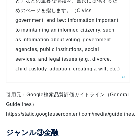
ど）などの重要な情報を、国民に提供するた
めのページを指します。（Civics,
government, and law: information important
to maintaining an informed citizenry, such
as information about voting, government
agencies, public institutions, social
services, and legal issues (e.g., divorce,
child custody, adoption, creating a will, etc.)
引用元：Google検索品質評価ガイドライン（General
Guidelines）
https://static.googleusercontent.com/media/guidelines.
ジャンル③金融