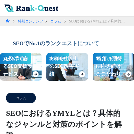
特別コンテンツ
コラム
SEOにおけるYMYLとは？具体的なジャンルと対策のポイントを解説
SEOでNo.1のランクエストについて
丸投げでき
4,200社以上
15年、期待
サービス紹介
実績紹介
選ばれる理由
るSEO支援サ
のSEO改善実
に応え続け
ービス
績
るこだわり
→
→
→
コラム
SEOにおけるYMYLとは？具体的
なジャンルと対策のポイントを解