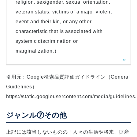
religion, sex/gender, sexual orientation,
veteran status, victims of a major violent
event and their kin, or any other
characteristic that is associated with
systemic discrimination or
marginalization.）
引用元：Google検索品質評価ガイドライン（General
Guidelines）
https://static.googleusercontent.com/media/guidelines.
ジャンル⑦その他
上記には該当しないものの「人々の生活や将来、財産