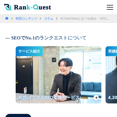
特別コンテンツ
コラム
AI Overviewとは？仕組み・SEOへの影響・対策を徹底解説
SEOでNo.1のランクエストについて
サービス紹介
実績
丸投げできるSEO支援サービス
4,
→