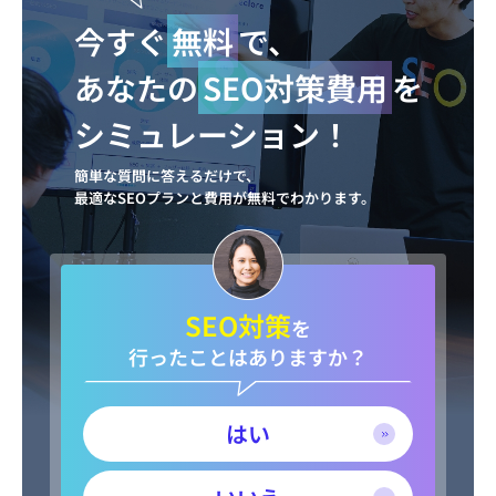
今すぐ
無料
で、
あなたの
SEO対策費用
を
シミュレーション！
簡単な質問に答えるだけで、
最適なSEOプランと費用が無料でわかります。
SEO対策
を
行ったことはありますか？
はい