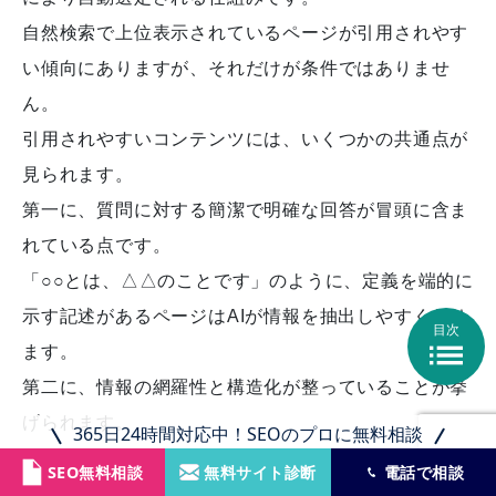
自然検索で上位表示されているページが引用されやす
い傾向にありますが、それだけが条件ではありませ
ん。
引用されやすいコンテンツには、いくつかの共通点が
見られます。
第一に、質問に対する簡潔で明確な回答が冒頭に含ま
れている点です。
「○○とは、△△のことです」のように、定義を端的に
示す記述があるページはAIが情報を抽出しやすくなり
目次

ます。
第二に、情報の網羅性と構造化が整っていることが挙
げられます。
365日24時間対応中！SEOのプロに無料相談
h2・h3の見出し階層が論理的に整理され、各セクシ
SEO無料相談
無料サイト診断
電話で相談
ョンが1つのテーマを扱っている記事は、AIにとって