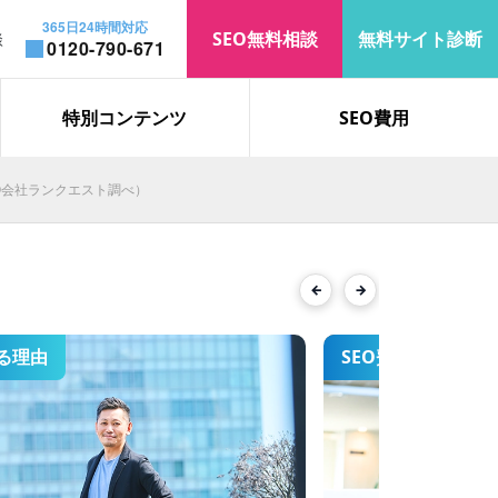
365日24時間対応
SEO無料相談
無料サイト診断
談
0120-790-671
お知らせ
コラム
特別コンテンツ
SEO費用
EO会社ランクエスト調べ）
「遮熱」で上位表示を獲得｜検
索表示回数・オーガニック流入
が大幅増加
Previous
Next
る理由
SEO費用
「ロブロックス 制作会社」で検
索2位を獲得した、SEO対策の
事例