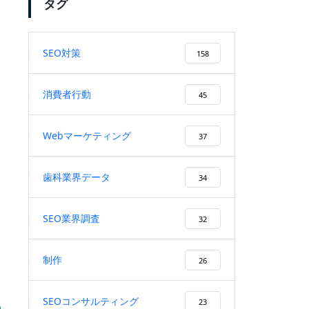
タグ
SEO対策
158
「SEO対策」のキーワードで弊
社がSEO順位1位になりまし
消費者行動
45
た！
Webマーケティング
37
検索ボリューム1万以上のキー
証
歯科業界データ
34
ワードで、検索順位１位を獲
得！
SEO業界調査
32
制作
26
ユーザーファーストを徹底する
施策により、検索順位が20位以
SEOコンサルティング
23