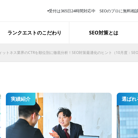
受付は365日24時間対応中 SEOのプロに無料相
サービス解説
スタッフ紹介
取り組み報告
ランクエストのこだわり
SEO対策とは
ィットネス業界のCTRを順位別に徹底分析！SEO対策最適化のヒント（10月度：S
再生医療関連キーワードで上位
表示を獲得｜お問い合わせ完了
数は約3.8倍に
実績紹介
選ばれ
施策開始１か月で「業務用エア
コン 東京」１位表示を獲得