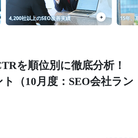
資料制作代行KWで1位獲得！お
→
4,200社以上のSEO改善実績
15年
問い合わせ数増加！
マーケティング戦略の設計から
TRを順位別に徹底分析！
SEOを意識したWEBサイト制作
までワンストップで対応
ト（10月度：SEO会社ラン
Webライターの講座を受講する
メリット・デメリットを徹底解
説