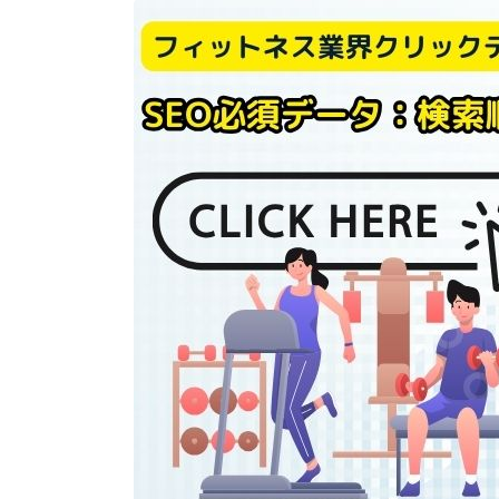
【月8投稿15万円！】KanaMIX
のインスタグラム運用代行
0120-790-671/070-2495-3303
からの着信はランクエストにお
問合せ頂いたSEO対策サービス
についてのお電話です！
【無料で求人掲載ができる？】i
ndeed（インディード）を使っ
た採用強化