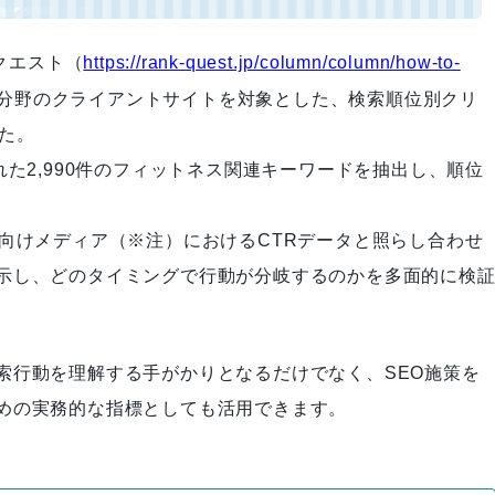
ンクエスト（
https://rank-quest.jp/column/column/how-to-
ネス分野のクライアントサイトを対象とした、検索順位別クリ
作戦変更が奏功！その裏にあっ
た。
た前例なき挑戦
れた2,990件のフィットネス関連キーワードを抽出し、順位
向けメディア（※注）におけるCTRデータと照らし合わせ
組織のトップとして「Rank-Qu
示し、どのタイミングで行動が分岐するのかを多面的に検
est」を日本一の高みに引き上げ
る
索行動を理解する手がかりとなるだけでなく、SEO施策を
めの実務的な指標としても活用できます。
細かなヒアリングでサービスペ
ージを1から作り上げた結果、