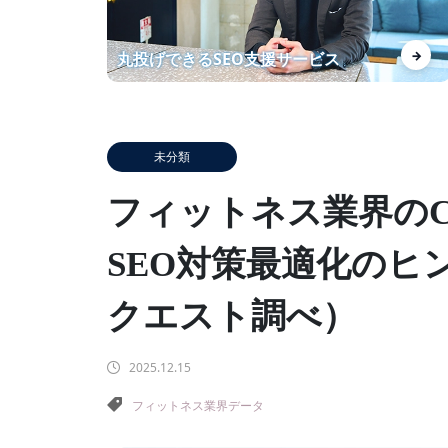
分析に納得感があります！ 上位
→
丸投げできるSEO支援サービス
化したKWの安定にも期待して
ます
未分類
【自社事例】ランクエストがSE
フィットネス業界のC
O導入事例数を増やして得られ
た効果を紹介！
SEO対策最適化のヒン
クエスト調べ）
あなたの商材を【レベニューシ
2025.12.15
ェア】でWebマーケしません
フィットネス業界データ
か？？