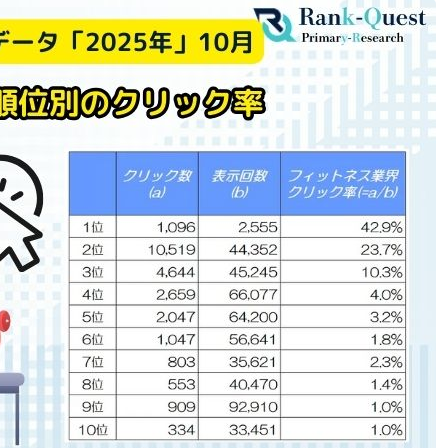
【無料配布中！】Instagram運
用のお作法105選 応募フォー
ム
Web集客支援のコンサルティン
グサービスのお知らせ
自発的PDCAによる対策品質改
善【ランクエストSEO】