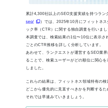
累計4,300社以上のSEO支援実績を持つラ
seo/
）では、2025年10月にフィット
「実践SEOバイブル ランクエス
ック率（CTR）に関する独自調査を行いまし
ト式」書籍出版
本調査では、検索結果の1位〜10位に表示さ
ごとのCTR推移を詳しく分析しています。
あわせて、ランクエストが運営するSEO業界
徹底的なキーワード分析によ
ることで、検索ユーザーがどの順位に関心を
り、検索順位が5位圏内に急上
しました。
昇
これらの結果は、フィットネス領域特有の検
どこから優先的に見直すべきかを判断するた
それでは早速みていきましょう。
お客さまと二人三脚で施策を行
い、セッション数が８倍に上昇