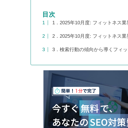
目次
1．2025年10月度: フィット
蓄積した情報を精査・選別した
2．2025年10月度: フィットネ
ことで、圧倒的にわかりやすい
マニュアルへ変化
3．検索行動の傾向から導くフィッ
スケログ様に弊社を紹介頂きま
した！
今すぐ
無料
で、
あなたの
SEO対
ネットショップのSEO対策12選