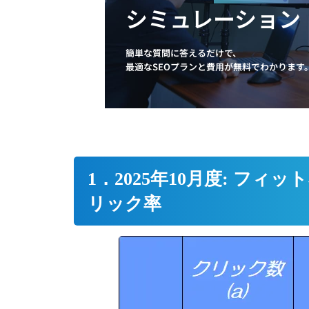
｜売上につなげる実践手順と優
シミュレーション
先順位
簡単な質問に答えるだけで、
最適なSEOプランと費用が無料でわかります
SEOに強いホームページとは？
特徴・作り方・制作会社の選び
方を解説
1．2025年10月度: フ
SEOで問い合わせが増えない原
リック率
因は？流入をCVにつなげる改善
策