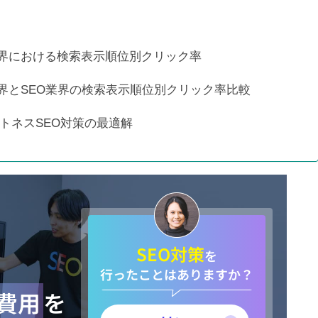
検索順位が圏外から3位に急上
昇
ネス業界における検索表示順位別クリック率
ス業界とSEO業界の検索表示順位別クリック率比較
プロの取り組み【秦編】
トネスSEO対策の最適解
タビコレ様に弊社を紹介頂きま
した！
SEO対策
を
行ったことはありますか？
策費用
を
株式会社ケイオーの様「おすす