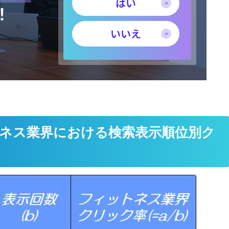
はい
めのコンサルティング/マーケテ
！
ィング支援会社」として当サー
ビスが紹介されました！
いいえ
。
オウンドメディアでCVを増やす
には？CVRの目安と問い合わせ
につなげる改善手順
ィットネス業界における検索表示順位別ク
大田区葬儀 はばたきグループ様
に弊社が紹介されました！