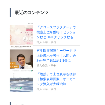
最近のコンテンツ
【SEO成果が出ていない方必
見！】無料SEOセカンドオピニ
「グロースファクター」で
オンサービスのお知らせ
検索上位を獲得｜セッショ
ン数とLINEクリック数も
増加
導入企業・事例
再生医療関連キーワードで
【新サービス】成果報酬型リス
上位表示を獲得｜お問い合
わせ完了数は約3.8倍に
ティング広告のお知らせ
導入企業・事例
「遮熱」で上位表示を獲得
｜検索表示回数・オーガニ
ック流入が大幅増加
導入企業・事例
すべての作業がオールインワン
【ランクエストSEO】