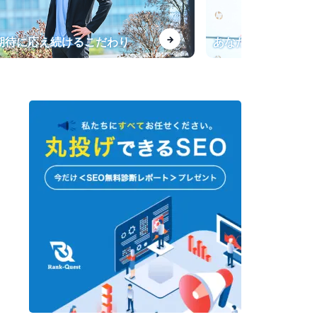
【インタビュー】一般キーワー
→
、期待に応え続けるこだわり
あなたの会社専用の
ドからの流入が飛躍的に増加！
転職サービス「doda」法人サイ
トのSEO導入事例
指名検索が上位表示されない課
題を改善
【最強のプロライター塾】SEO
会社運営のライター育成オンラ
インサロン