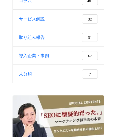
コラム
CVにつなげる作り方・手順を解
481
説
サービス解説
32
取り組み報告
31
SEOセカンドオピニオンとは？
必要なタイミング・診断内容・
導入企業・事例
67
会社選びを解説
未分類
7
集客を外部委託するメリット・
デメリットと失敗しない依頼先
の選び方を徹底解説