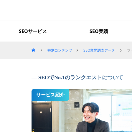
導入企業・事例
SEOサービス
SEO実績
特別コンテンツ
SEO業界調査データ
フ
「グロースファクター」で検索
上位を獲得｜セッション数とLI
NEクリック数も増加
SEOでNo.1のランクエストについて
サービス紹介
Googleのコアアップデートの影
響による順位下落から1か月で2
位まで回復