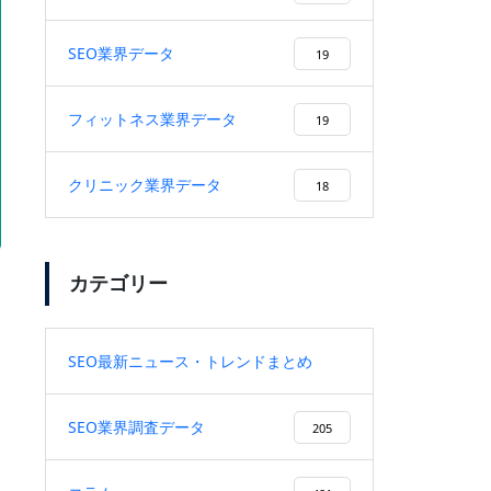
上も上昇
SEO業界データ
19
フィットネス業界データ
19
プロの取り組み【佐々木編】
クリニック業界データ
18
カテゴリー
株式会社CREX様に弊社を紹介頂
きました！
SEO最新ニュース・トレンドまとめ
9
SEO業界調査データ
205
SEO記事制作とは？上位表示と