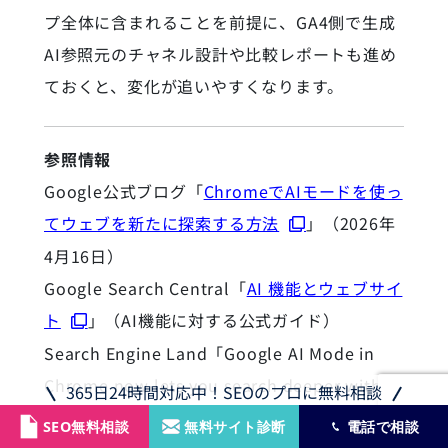
プ全体に含まれることを前提に、GA4側で生成
AI参照元のチャネル設計や比較レポートも進め
ておくと、変化が追いやすくなります。
参照情報
Google公式ブログ「
ChromeでAIモードを使っ
てウェブを新たに探索する方法
」（2026年
4月16日）
Google Search Central「
AI 機能とウェブサイ
ト
」（AI機能に対する公式ガイド）
Search Engine Land「Google AI Mode in
Chrome now lets you search deeper with
365日24時間対応中！SEOのプロに無料相談
fewer tabs」（2026年4月16日）
SEO無料相談
無料サイト診断
電話で相談