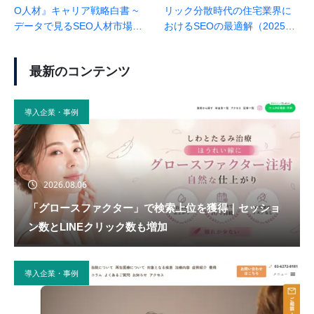
O人材』キャリア戦略白書 ~
リック分散時代の住宅業界に
データで見るSEO人材市場の
おけるSEOの最適解（2025年
最新動向と成功するキャリア
12月度：SEO会社ランクエス
の作り方 ~（SEO会社ランク
ト調べ）
最新のコンテンツ
エスト調査）
導入企業・事例
2026.08.06
「グロースファクター」で検索上位を獲得｜セッショ
ン数とLINEクリック数も増加
導入企業・事例