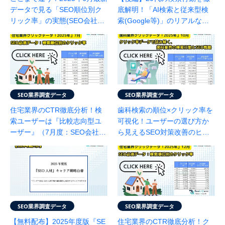
データで見る「SEO順位別ク
底解明！「AI検索と従来型検
リック率」の実態(SEO会社ラ
索(Google等)」のリアルな利
ンクエスト調べ)
用実態と信頼性|SEO会社ラン
クエスト調べ
SEO業界調査データ
SEO業界調査データ
住宅業界のCTR徹底分析！検
歯科検索の順位×クリック率を
索ユーザーは『比較志向型ユ
可視化！ユーザーの選び方か
ーザー』（7月度：SEO会社ラ
ら見えるSEO対策改善のヒン
ンクエスト調べ）
ト（10月度：SEO会社ランク
エスト調べ）
SEO業界調査データ
SEO業界調査データ
【無料配布】2025年度版『SE
住宅業界のCTR徹底分析！ク