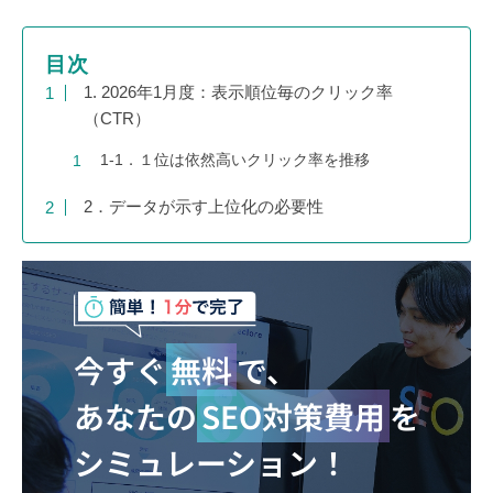
目次
1. 2026年1月度：表示順位毎のクリック率
（CTR）
1-1．１位は依然高いクリック率を推移
2．データが示す上位化の必要性
今すぐ
無料
で、
あなたの
SEO対策費用
を
シミュレーション！