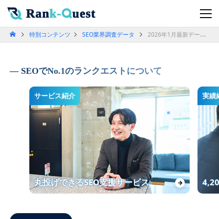
特別コンテンツ
SEO業界調査データ
2026年1月最新データで「SEO順位別クリック率」を検証！検索順位がユーザー行動と集客に与える影響（SEO会社ランクエスト調べ）
SEOでNo.1のランクエストについて
サービス紹介
実績
丸投げできるSEO支援サービス
4,
→