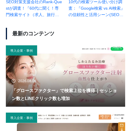
SEO対策支援会社のRank-Que
10代の検索ツール使い分け調
stが調査！『60代に聞く！専
査：『Google検索 vs AI検索』
門検索サイト（求人、旅行な
の信頼性と活用シーン(SEO会
ど）の利用実態と評価基準』
社ランクエスト調べ)
（2025年調査）
最新のコンテンツ
導入企業・事例
2026.08.06
「グロースファクター」で検索上位を獲得｜セッショ
ン数とLINEクリック数も増加
導入企業・事例