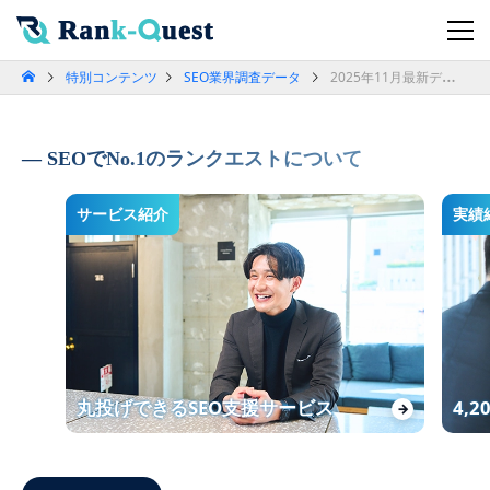
特別コンテンツ
SEO業界調査データ
2025年11月最新データで「SEO順位別クリック率」を検証！検索順位がユーザー行動と集客に与える影響（SEO会社ランクエスト調べ）
SEOでNo.1のランクエストについて
サービス紹介
実績
丸投げできるSEO支援サービス
4,
→