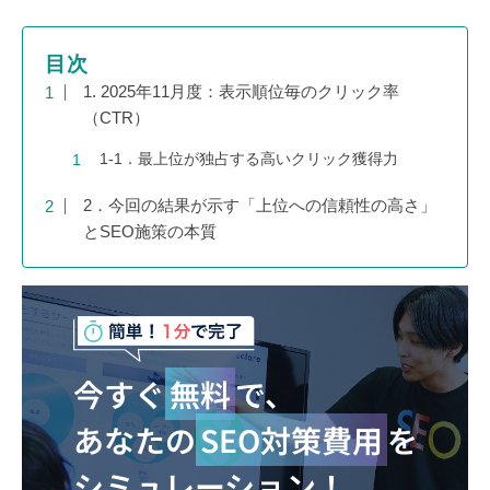
目次
1. 2025年11月度：表示順位毎のクリック率
（CTR）
1-1．最上位が独占する高いクリック獲得力
2．今回の結果が示す「上位への信頼性の高さ」
とSEO施策の本質
今すぐ
無料
で、
あなたの
SEO対策費用
を
シミュレーション！