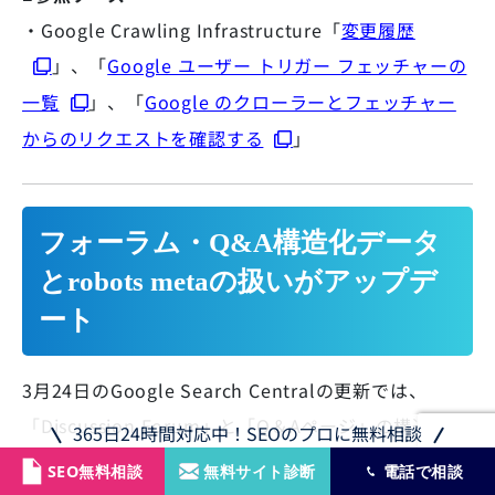
・Google Crawling Infrastructure「
変更履歴
」、「
Google ユーザー トリガー フェッチャーの
一覧
」、「
Google のクローラーとフェッチャー
からのリクエストを確認する
」
フォーラム・Q&A構造化データ
とrobots metaの扱いがアップデ
ート
3月24日のGoogle Search Centralの更新では、
「Discussion Forum」と「Q＆Aページ」の構造化デ
365日24時間対応中！SEOのプロに無料相談
ータに対応プロパティが追加され、コメントスレッド
SEO無料相談
無料サイト診断
電話で相談