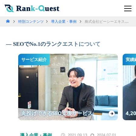
特別コンテンツ
導入企業・事例
株式会社ピーシーエキスパート 代表取締役 森田起也様
SEOでNo.1のランクエストについて
サービス紹介
実績
丸投げできるSEO支援サービス
4,
→
導入企業・事例
2021.09.13
2024.07.01