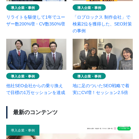
導入企業・事例
導入企業・事例
リライトを駆使して1年でユー
「ロブロックス 制作会社」で
ザー数200%増・CV数350%増
検索2位を獲得した、SEO対策
の事例
導入企業・事例
導入企業・事例
他社SEO会社からの乗り換え
地に足のついたSEO戦略で着
で目標の1万セッションを達成
実にCV増！セッション2.5倍
最新のコンテンツ
導入企業・事例