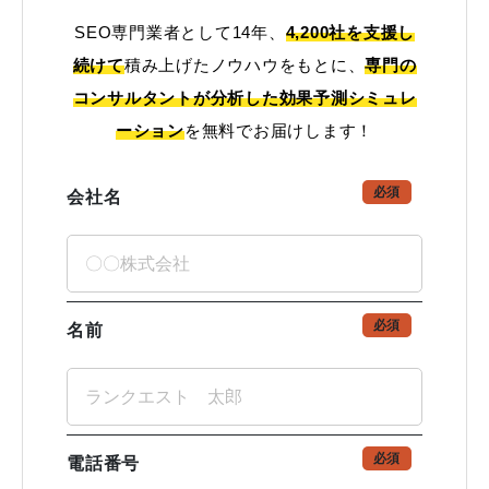
SEO専門業者として14年、
4,200社を支援し
続けて
積み上げたノウハウをもとに、
専門の
コンサルタントが分析した効果予測シミュレ
ーション
を無料でお届けします！
必須
会社名
必須
名前
必須
電話番号