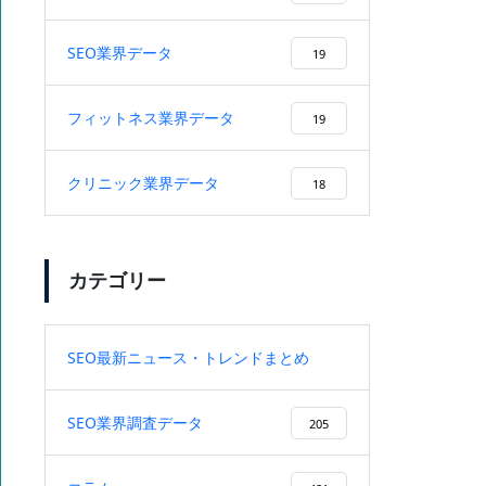
上も上昇
SEO業界データ
19
フィットネス業界データ
19
プロの取り組み【佐々木編】
クリニック業界データ
18
カテゴリー
株式会社CREX様に弊社を紹介頂
きました！
SEO最新ニュース・トレンドまとめ
9
SEO業界調査データ
205
SEO記事制作とは？上位表示と