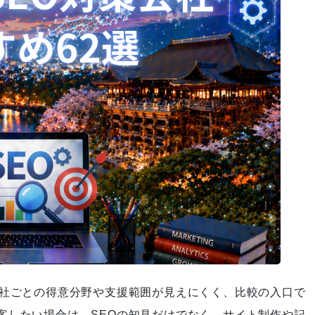
【無料配布中！】Instagram運
用のお作法105選 応募フォー
ム
Web集客支援のコンサルティン
グサービスのお知らせ
自発的PDCAによる対策品質改
会社ごとの得意分野や支援範囲が見えにくく、比較の入口で
善【ランクエストSEO】
客したい場合は、SEOの知見だけでなく、サイト制作や記