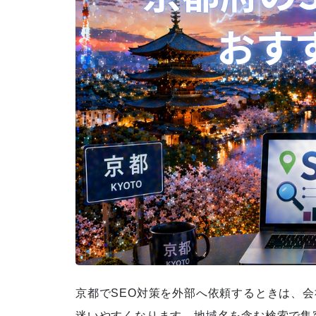
【月8投稿15万円！】KanaMIX
のインスタグラム運用代行
0120-790-671/070-2495-3303
からの着信はランクエストにお
問合せ頂いたSEO対策サービス
についてのお電話です！
【無料で求人掲載ができる？】i
ndeed（インディード）を使っ
京都でSEO対策を外部へ依頼するときは、
た採用強化
迷いやすくなります。地域名を含む検索で集