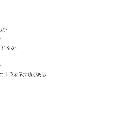
検索順位が圏外から3位に急上
昇
るか
か
プロの取り組み【秦編】
くれるか
か
ドで上位表示実績がある
タビコレ様に弊社を紹介頂きま
した！
株式会社ケイオーの様「おすす