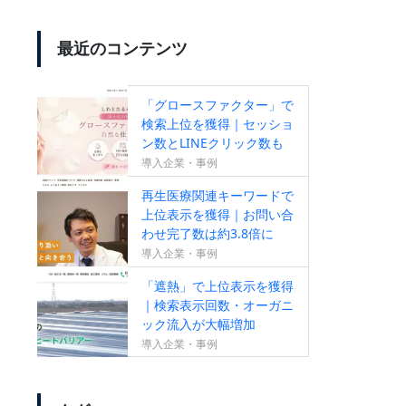
最近のコンテンツ
【SEO成果が出ていない方必
見！】無料SEOセカンドオピニ
「グロースファクター」で
オンサービスのお知らせ
検索上位を獲得｜セッショ
ン数とLINEクリック数も
増加
導入企業・事例
再生医療関連キーワードで
【新サービス】成果報酬型リス
上位表示を獲得｜お問い合
わせ完了数は約3.8倍に
ティング広告のお知らせ
導入企業・事例
「遮熱」で上位表示を獲得
｜検索表示回数・オーガニ
ック流入が大幅増加
導入企業・事例
すべての作業がオールインワン
【ランクエストSEO】