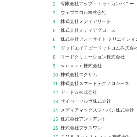
｜売上につなげる実践手順と優
有限会社アップ・トゥ・カンパニー
先順位
ウェブココル株式会社
株式会社メディアリーチ
株式会社メディアグロース
株式会社フォーサイト クリエイショ
SEOに強いホームページとは？
グッドエイチピードットコム株式会
特徴・作り方・制作会社の選び
リードクリエーション株式会社
方を解説
ｗｅａｖｅ株式会社
株式会社エクザム
株式会社スマートテクノロジーズ
SEOで問い合わせが増えない原
アートム株式会社
因は？流入をCVにつなげる改善
サイバーソルヴ株式会社
策
メディアマックスジャパン株式会社
株式会社アントアント
株式会社プラスワン
ＴＭＳ Ｐａｒｔｎｅｒｓ株式会社