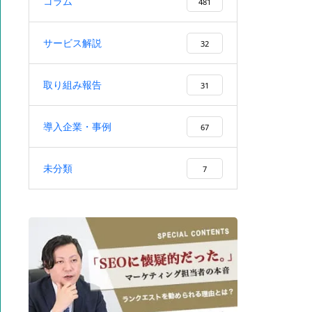
コラム
CVにつなげる作り方・手順を解
481
説
サービス解説
32
取り組み報告
31
SEOセカンドオピニオンとは？
必要なタイミング・診断内容・
導入企業・事例
67
会社選びを解説
未分類
7
集客を外部委託するメリット・
デメリットと失敗しない依頼先
の選び方を徹底解説