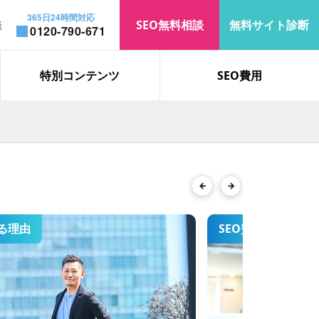
365日24時間対応
SEO無料相談
無料サイト診断
談
0120-790-671
お知らせ
コラム
特別コンテンツ
SEO費用
「遮熱」で上位表示を獲得｜検
索表示回数・オーガニック流入
が大幅増加
Previous
Next
る理由
SEO費用
「ロブロックス 制作会社」で検
索2位を獲得した、SEO対策の
事例