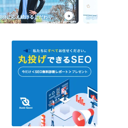
【インタビュー】一般キーワー
→
、期待に応え続けるこだわり
あなたの会社専用の
ドからの流入が飛躍的に増加！
転職サービス「doda」法人サイ
トのSEO導入事例
指名検索が上位表示されない課
題を改善
【最強のプロライター塾】SEO
会社運営のライター育成オンラ
インサロン