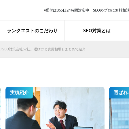
受付は365日24時間対応中 SEOのプロに無料相
サービス解説
スタッフ紹介
取り組み報告
ランクエストのこだわり
SEO対策とは
いSEO対策会社62社。選び方と費用相場もまとめて紹介
再生医療関連キーワードで上位
表示を獲得｜お問い合わせ完了
数は約3.8倍に
実績紹介
選ばれ
施策開始１か月で「業務用エア
コン 東京」１位表示を獲得