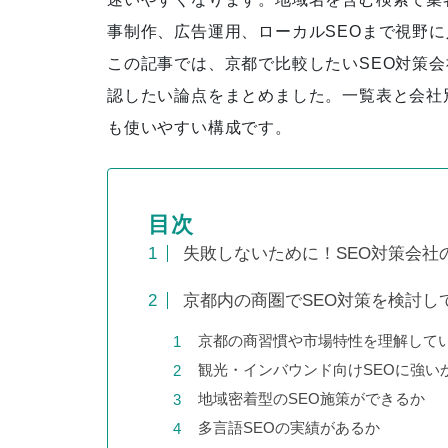
事制作、広告運用、ローカルSEOまで視野
この記事では、京都で比較したいSEO対策
認したい論点をまとめました。一覧表と会社
「実践SEOバイブル ランクエス
ト式」書籍出版
も使いやすい構成です。
目次
徹底的なキーワード分析によ
失敗しないために！SEO対策会社
り、検索順位が5位圏内に急上
昇
京都内の商圏でSEO対策を検討し
京都の商習慣や市場特性を理解して
観光・インバウンド向けSEOに強い
地域密着型のSEO施策ができるか
お客さまと二人三脚で施策を行
多言語SEOの実績があるか
い、セッション数が８倍に上昇