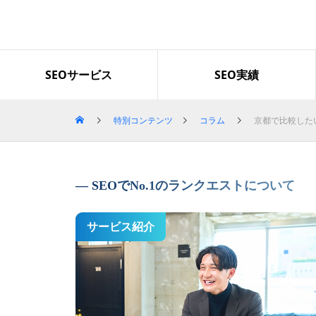
導入企業・事例
SEOサービス
SEO実績
特別コンテンツ
コラム
京都で比較した
「グロースファクター」で検索
上位を獲得｜セッション数とLI
NEクリック数も増加
SEOでNo.1のランクエストについて
サービス紹介
Googleのコアアップデートの影
響による順位下落から1か月で2
位まで回復