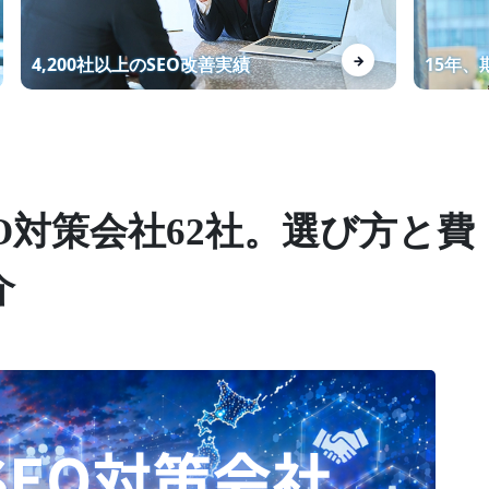
資料制作代行KWで1位獲得！お
→
4,200社以上のSEO改善実績
15年
問い合わせ数増加！
マーケティング戦略の設計から
O対策会社62社。選び方と費
SEOを意識したWEBサイト制作
までワンストップで対応
介
Webライターの講座を受講する
メリット・デメリットを徹底解
説