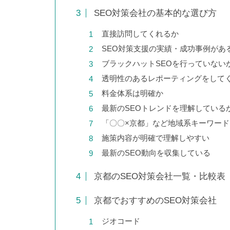
SEO対策会社の基本的な選び方
直接訪問してくれるか
SEO対策支援の実績・成功事例があ
蓄積した情報を精査・選別した
ブラックハットSEOを行っていない
ことで、圧倒的にわかりやすい
透明性のあるレポーティングをして
マニュアルへ変化
料金体系は明確か
最新のSEOトレンドを理解している
「〇〇×京都」など地域系キーワー
施策内容が明確で理解しやすい
スケログ様に弊社を紹介頂きま
最新のSEO動向を収集している
した！
京都のSEO対策会社一覧・比較表
京都でおすすめのSEO対策会社
ネットショップのSEO対策12選
ジオコード