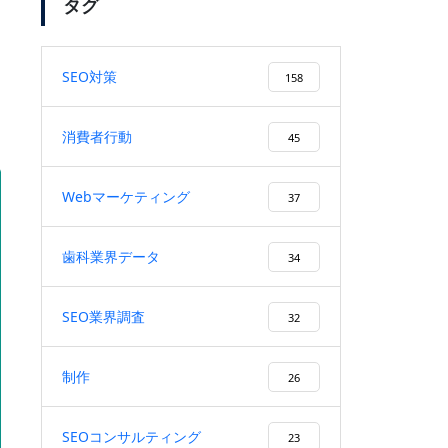
タグ
SEO対策
158
「SEO対策」のキーワードで弊
に
社がSEO順位1位になりまし
消費者行動
45
た！
Webマーケティング
37
検索ボリューム1万以上のキー
歯科業界データ
34
ワードで、検索順位１位を獲
得！
SEO業界調査
32
制作
26
ユーザーファーストを徹底する
施策により、検索順位が20位以
SEOコンサルティング
23