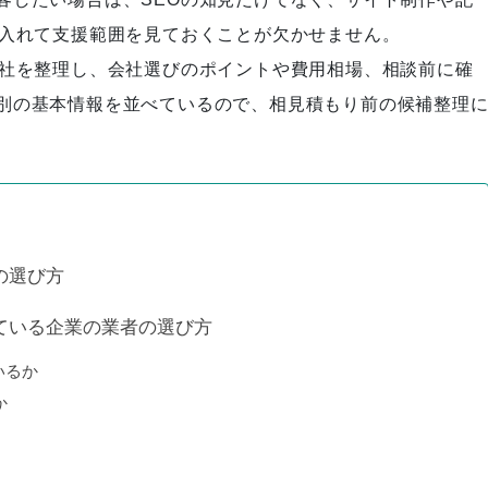
に入れて支援範囲を見ておくことが欠かせません。
会社を整理し、会社選びのポイントや費用相場、相談前に確
別の基本情報を並べているので、相見積もり前の候補整理
作戦変更が奏功！その裏にあっ
た前例なき挑戦
組織のトップとして「Rank-Qu
の選び方
est」を日本一の高みに引き上げ
る
ている企業の業者の選び方
いるか
か
細かなヒアリングでサービスペ
ージを1から作り上げた結果、