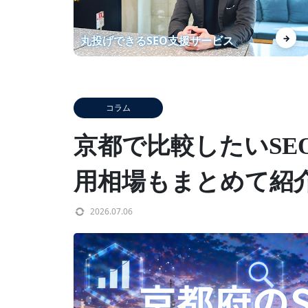
分析に納得感があります！ 上位
→
丸投げできるSEO支援サービス
化したKWの安定にも期待して
ます
コラム
【自社事例】ランクエストがSE
京都で比較したいSE
O導入事例数を増やして得られ
た効果を紹介！
用相場もまとめて紹
2026.07.06
あなたの商材を【レベニューシ
ェア】でWebマーケしません
か？？