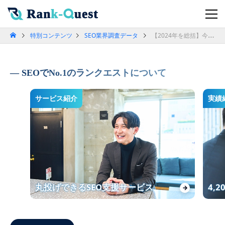
特別コンテンツ
SEO業界調査データ
【2024年を総括】今年のSEOに対する印象と振り返りについてのアンケート調査
SEOでNo.1のランクエストについて
サービス紹介
実績
丸投げできるSEO支援サービス
4,
→