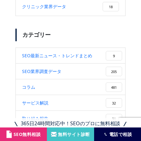
クリニック業界データ
18
カテゴリー
SEO最新ニュース・トレンドまとめ
9
SEO業界調査データ
205
コラム
481
サービス解説
32
取り組み報告
31
365日24時間対応中！SEOのプロに無料相談
導入企業・事例
SEO無料相談
無料サイト診断
電話で相談
67