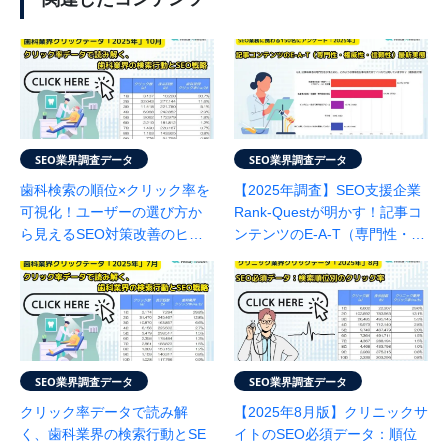
SEO業界調査データ
SEO業界調査データ
歯科検索の順位×クリック率を
【2025年調査】SEO支援企業
可視化！ユーザーの選び方か
Rank-Questが明かす！記事コ
ら見えるSEO対策改善のヒン
ンテンツのE-A-T（専門性・権
ト（10月度：SEO会社ランク
威性・信頼性）最新実態
エスト調べ）
SEO業界調査データ
SEO業界調査データ
クリック率データで読み解
【2025年8月版】クリニックサ
く、歯科業界の検索行動とSE
イトのSEO必須データ：順位