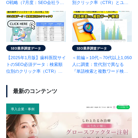
O戦略（7月度：SEO会社ラン
別クリック率（CTR）とユー
クエスト調べ）
ザー行動を解析！（SEO会社
ランクエスト調べ）
SEO業界調査データ
SEO業界調査データ
【2025年1月版】歯科医院サイ
＜前編＞10代～70代以上1,050
トのSEO必須データ：検索順
人に調査：世代別で異なる
位別のクリック率（CTR）を
『単語検索と複数ワード検
解析！
索』の実態(SEO会社ランクエ
スト調べ)
最新のコンテンツ
導入企業・事例