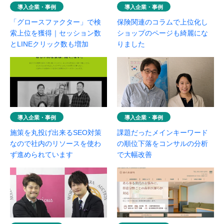
導入企業・事例
導入企業・事例
「グロースファクター」で検
保険関連のコラムで上位化し
索上位を獲得｜セッション数
ショップのページも綺麗にな
とLINEクリック数も増加
りました
導入企業・事例
導入企業・事例
施策を丸投げ出来るSEO対策
課題だったメインキーワード
なので社内のリソースを使わ
の順位下落をコンサルの分析
ず進められています
で大幅改善