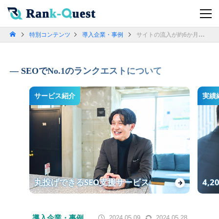
特別コンテンツ
導入企業・事例
サイトの流入が約6か月で3倍、LINE問い合わせも増加してます | 北陸総合興信所オーウェル
SEOでNo.1のランクエストについて
サービス紹介
実績
丸投げできるSEO支援サービス
4,
→
導入企業・事例
2024.05.09
2024.05.28