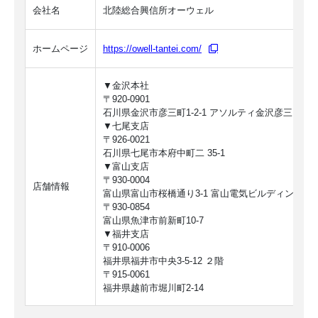
会社名
北陸総合興信所オーウェル
ホームページ
https://owell-tantei.com/
▼金沢本社
〒920-0901
石川県金沢市彦三町1-2-1 アソルティ金沢彦三
▼七尾支店
〒926-0021
石川県七尾市本府中町二 35-1
▼富山支店
〒930-0004
店舗情報
富山県富山市桜橋通り3-1 富山電気ビルディング2階
〒930-0854
富山県魚津市前新町10-7
▼福井支店
〒910-0006
福井県福井市中央3-5-12 ２階
〒915-0061
福井県越前市堀川町2-14