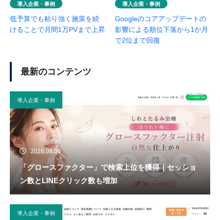
導入企業・事例
導入企業・事例
低予算でも粘り強く施策を続
Googleのコアアップデートの
けることで月間1万PVまで上昇
影響による順位下落から1か月
で2位まで回復
最新のコンテンツ
導入企業・事例
2026.08.06
「グロースファクター」で検索上位を獲得｜セッショ
ン数とLINEクリック数も増加
導入企業・事例