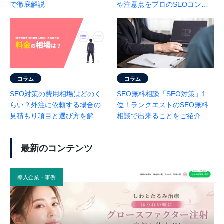
で徹底解説
や注意点をプロのSEOコンサ
ルが徹底解説
コラム
コラム
SEO対策の費用相場はどのく
SEO無料相談「SEO対策」1
らい？外注に依頼する場合の
位！ランクエストのSEO無料
見積もり項目と選び方を解説
相談で出来ることをご紹介
｜相場の早見表と事例あり
最新のコンテンツ
導入企業・事例