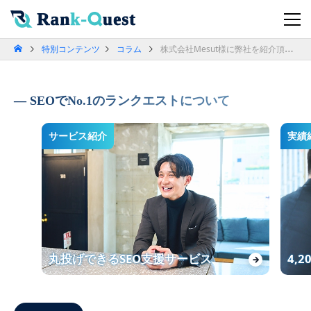
特別コンテンツ
コラム
株式会社Mesut様に弊社を紹介頂きました！
SEOでNo.1のランクエストについて
サービス紹介
実績
丸投げできるSEO支援サービス
4,
→