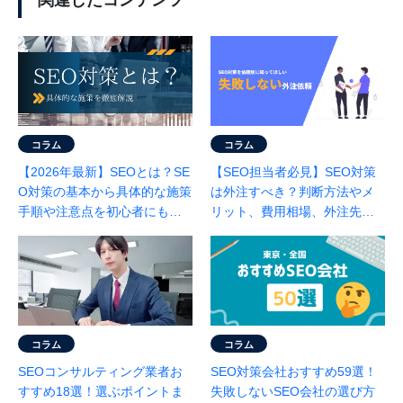
関連したコンテンツ
コラム
コラム
【2026年最新】SEOとは？SE
【SEO担当者必見】SEO対策
O対策の基本から具体的な施策
は外注すべき？判断方法やメ
手順や注意点を初心者にもわ
リット、費用相場、外注先の
かりやすくプロが解説
選び方を徹底解説！
コラム
コラム
SEOコンサルティング業者お
SEO対策会社おすすめ59選！
すすめ18選！選ぶポイントま
失敗しないSEO会社の選び方